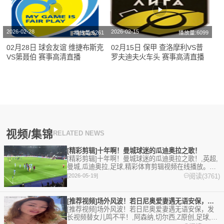
2026-02-28
2026-02-15
播放量:6261
播放量:6099
02月28日 球会友谊 维捷布斯克
02月15日 保甲 查洛摩利VS普
VS第聂伯 赛事高清直播
罗夫迪夫火车头 赛事高清直播
视频/集锦
RELATED NEWS
[精彩剪辑]十年啊！曼城球迷的瓜迪奥拉之歌！
[精彩剪辑]十年啊！曼城球迷的瓜迪奥拉之歌！,英超,
曼城,瓜迪奥拉,足球,精彩体育剪辑视频在线播放。本
站提供最全的篮球视频足球视频,集锦,录像。
阅读(3761)
[2026-05-19]
[推荐视频]场外风波！若日尼奥爱妻遇无语安保，发长视频替女儿
[推荐视频]场外风波！若日尼奥爱妻遇无语安保，发
长视频替女儿鸣不平！,阿森纳,切尔西,Z原创,足球,精