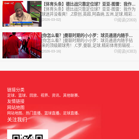
【体育头条】德比战只靠定位球？亚亚-图雷：我作为球迷并没看爽
【体育头条】德比战只靠定位球？亚亚-图雷：我作为
球迷并没看爽！,Z原创,英超,阿森纳,五洲,足球,精彩体
育剪辑视频在线播放。本站提供最全的篮球视频足球
阅读(2069)
[2026-03-02]
视频,集锦,录像。
[你怎么看？]曼联时期的小小罗：球员通道内随手拈来的顶级颠球
[你怎么看？]曼联时期的小小罗：球员通道内随手拈
来的顶级颠球秀！,C罗,曼联,足球,精彩体育剪辑视频
在线播放。本站提供最全的篮球视频足球视频,集锦,
阅读(4383)
[2026-03-16]
录像。
链接分类
足球
篮球
回放
视界
资讯
其他联赛
友情链接
网站地图
网站地图
热门直播
篮球直播
足球直播
关注我们