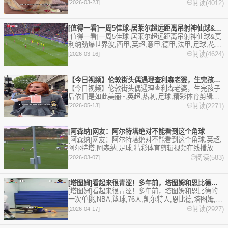
彩体育剪辑视频在线播放。本站提供最全的篮球视频
阅读(4012)
[2026-03-23]
足球视频,集锦,录像。
[值得一看]一周5佳球-居莱尔超远距离吊射神仙球&莫利纳劲爆
[值得一看]一周5佳球-居莱尔超远距离吊射神仙球&莫
利纳劲爆世界波,西甲,英超,意甲,德甲,法甲,足球,花絮,
花边,十佳球,精彩体育剪辑视频在线播放。本站提供
阅读(4624)
[2026-03-16]
最全的篮球视频足球视频,集锦,录像。
【今日视频】伦敦街头偶遇理查利森老婆，生完孩子后依旧是如此美
【今日视频】伦敦街头偶遇理查利森老婆，生完孩子
后依旧是如此美丽~,英超,热刺,足球,精彩体育剪辑视
频在线播放。本站提供最全的篮球视频足球视频,集
阅读(2271)
[2026-05-13]
锦,录像。
[阿森纳]网友：阿尔特塔绝对不能看到这个角球
[阿森纳]网友：阿尔特塔绝对不能看到这个角球,英超,
阿尔特塔,阿森纳,足球,精彩体育剪辑视频在线播放。
本站提供最全的篮球视频足球视频,集锦,录像。
阅读(583)
[2026-03-07]
[塔图姆]看起来很青涩！多年前，塔图姆和恩比德的一次单挑
[塔图姆]看起来很青涩！多年前，塔图姆和恩比德的
一次单挑,NBA,篮球,76人,凯尔特人,恩比德,塔图姆,精
彩体育剪辑视频在线播放。本站提供最全的篮球视频
阅读(2927)
[2026-04-17]
足球视频,集锦,录像。