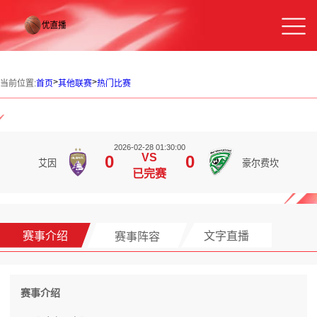
>
>
当前位置:
首页
其他联赛
热门比赛
2026-02-28 01:30:00
VS
0
0
艾因
豪尔费坎
已完赛
赛事介绍
赛事阵容
文字直播
赛事介绍