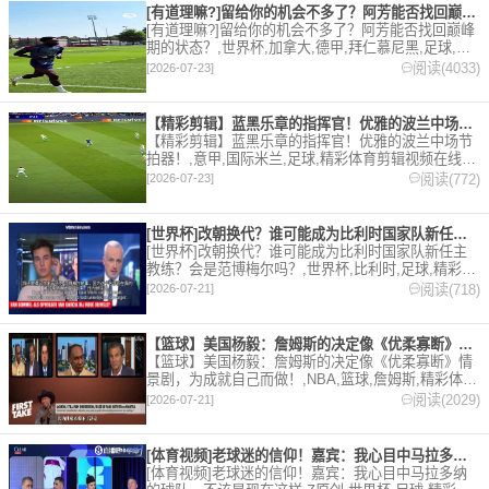
[有道理嘛?]留给你的机会不多了？阿芳能否找回巅峰期的状态？
[有道理嘛?]留给你的机会不多了？阿芳能否找回巅峰
期的状态？,世界杯,加拿大,德甲,拜仁慕尼黑,足球,精
彩体育剪辑视频在线播放。本站提供最全的篮球视频
阅读(4033)
[2026-07-23]
足球视频,集锦,录像。
【精彩剪辑】蓝黑乐章的指挥官！优雅的波兰中场节拍器！
【精彩剪辑】蓝黑乐章的指挥官！优雅的波兰中场节
拍器！,意甲,国际米兰,足球,精彩体育剪辑视频在线播
放。本站提供最全的篮球视频足球视频,集锦,录像。
阅读(772)
[2026-07-23]
[世界杯]改朝换代？谁可能成为比利时国家队新任主教练？会是范
[世界杯]改朝换代？谁可能成为比利时国家队新任主
教练？会是范博梅尔吗？,世界杯,比利时,足球,精彩体
育剪辑视频在线播放。本站提供最全的篮球视频足球
阅读(718)
[2026-07-21]
视频,集锦,录像。
【篮球】美国杨毅：詹姆斯的决定像《优柔寡断》情景剧，为成就自
【篮球】美国杨毅：詹姆斯的决定像《优柔寡断》情
景剧，为成就自己而做！,NBA,篮球,詹姆斯,精彩体育
剪辑视频在线播放。本站提供最全的篮球视频足球视
阅读(2029)
[2026-07-21]
频,集锦,录像。
[体育视频]老球迷的信仰！嘉宾：我心目中马拉多纳的球队，不该
[体育视频]老球迷的信仰！嘉宾：我心目中马拉多纳