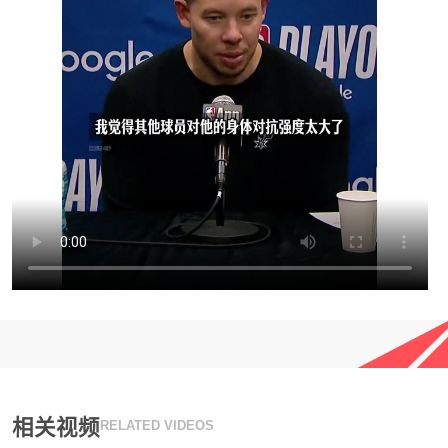
相关视频
RELATED VIDEOS