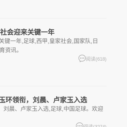
社会迎来关键一年
一年,足球,西甲,皇家社会,国家队,日
体育资讯。
阅读(618)
阳玉环领衔，刘晨、卢家玉入选
，刘晨、卢家玉入选,足球,中国足球。欢迎
阅读(3274)