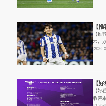
【推
【推荐
本。
[2026-0
【好
【好
收藏
[2026-0