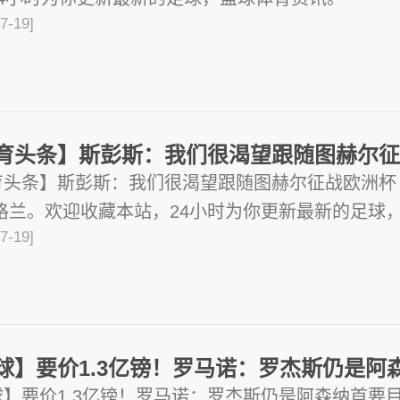
7-19]
育头条】斯彭斯：我们很渴望跟随图赫尔征
头条】斯彭斯：我们很渴望跟随图赫尔征战欧洲杯 下
英格兰。欢迎收藏本站，24小时为你更新最新的足球
7-19]
球】要价1.3亿镑！罗马诺：罗杰斯仍是阿
】要价1.3亿镑！罗马诺：罗杰斯仍是阿森纳首要目