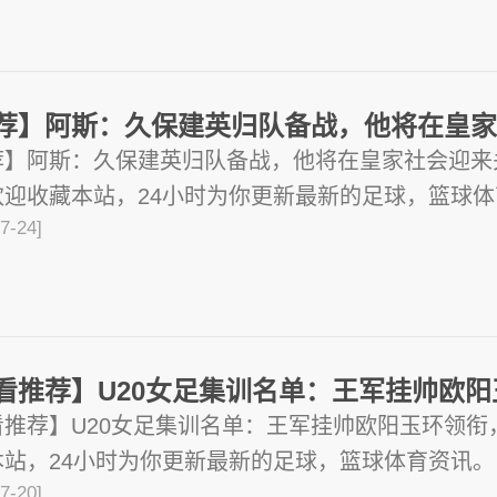
荐】阿斯：久保建英归队备战，他将在皇家
】阿斯：久保建英归队备战，他将在皇家社会迎来关键
欢迎收藏本站，24小时为你更新最新的足球，篮球
7-24]
看推荐】U20女足集训名单：王军挂帅欧
看推荐】U20女足集训名单：王军挂帅欧阳玉环领衔
本站，24小时为你更新最新的足球，篮球体育资讯。
7-20]