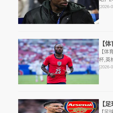
[2026-0
【体
【体育
杯,
[2026-0
【足
【足球