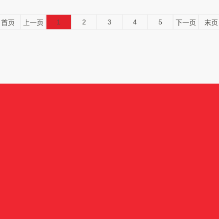
1
2
3
4
5
首页
上一页
下一页
末页