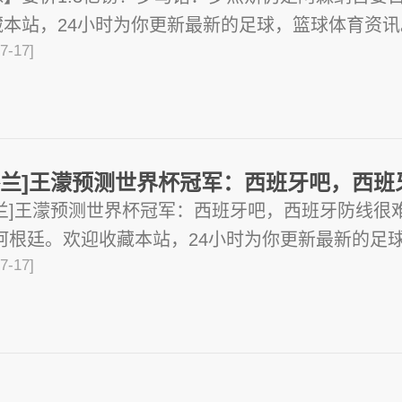
藏本站，24小时为你更新最新的足球，篮球体育资讯
7-17]
格兰]王濛预测世界杯冠军：西班牙吧，西
兰]王濛预测世界杯冠军：西班牙吧，西班牙防线很难
,阿根廷。欢迎收藏本站，24小时为你更新最新的足
7-17]