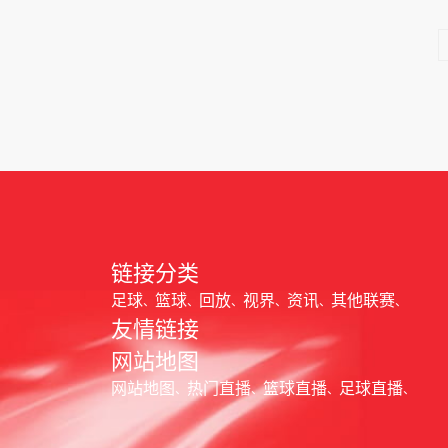
链接分类
足球
篮球
回放
视界
资讯
其他联赛
友情链接
网站地图
网站地图
热门直播
篮球直播
足球直播