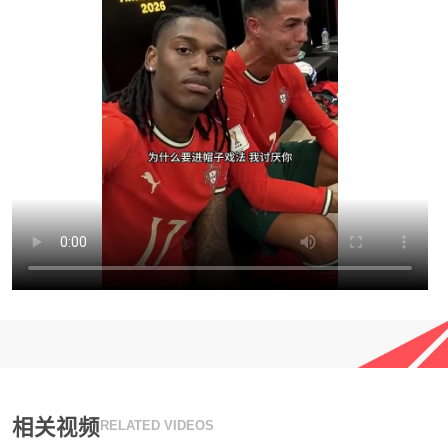
相关视频
RELATED VIDEOS