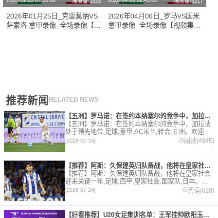
2026-01-25 07:30:00
2026-04-06 02:45:00
播放量:1656
播放量:8217
2026年01月25日_克雷莫纳VS
2026年04月06日_罗马VS国米
萨索洛 意甲录像_全场录像【高
意甲录像_全场录像【视频集
清回放】
锦】
推荐新闻
RELATED NEWS
【五洲】罗马诺：在签约本纳塞尔的竞争中，加拉法处于领先地位
【五洲】罗马诺：在签约本纳塞尔的竞争中，加拉法
处于领先地位,足球,意甲,AC米兰,转会,五洲。欢迎收
藏本站，24小时为你更新最新的足球，篮球体育资
阅读(4945)
[2026-07-24]
讯。
【推荐】阿斯：久保建英归队备战，他将在皇家社会迎来关键一年
【推荐】阿斯：久保建英归队备战，他将在皇家社会
迎来关键一年,足球,西甲,皇家社会,国家队,日本。欢
迎收藏本站，24小时为你更新最新的足球，篮球体育
阅读(618)
[2026-07-24]
资讯。
【好看推荐】U20女足集训名单：王军挂帅欧阳玉环领衔，刘晨、