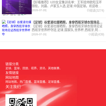
【好看推荐】U20女足集训名单：王军挂帅欧阳玉环
领衔，刘晨、卢家玉入选,足球,中国足球。欢迎收藏
本站，24小时为你更新最新的足球，篮球体育资讯。
阅读(3274)
[2026-07-20]
【足球】谷爱凌社媒晒照，身穿西班牙球衣现场见证西班牙世界杯夺
【足球】谷爱凌社媒晒照，身穿西班牙球衣现场见证
西班牙世界杯夺冠,足球,国家队,世界杯,西班牙,阿根
廷,综合。欢迎收藏本站，24小时为你更新最新的足
阅读(439)
[2026-07-20]
球，篮球体育资讯。
链接分类
足球
篮球
回放
视界
资讯
其他联赛
友情链接
网站地图
网站地图
热门直播
篮球直播
足球直播
关注我们