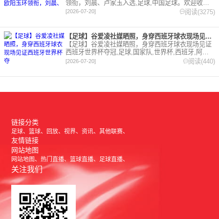
领衔，刘晨、卢家玉入选,足球,中国足球。欢迎收藏
本站，24小时为你更新最新的足球，篮球体育资讯。
阅读(3275)
[2026-07-20]
【足球】谷爱凌社媒晒照，身穿西班牙球衣现场见证西班牙世界杯夺
【足球】谷爱凌社媒晒照，身穿西班牙球衣现场见证
西班牙世界杯夺冠,足球,国家队,世界杯,西班牙,阿根
廷,综合。欢迎收藏本站，24小时为你更新最新的足
阅读(440)
[2026-07-20]
球，篮球体育资讯。
链接分类
足球
篮球
回放
视界
资讯
其他联赛
友情链接
网站地图
网站地图
热门直播
篮球直播
足球直播
关注我们