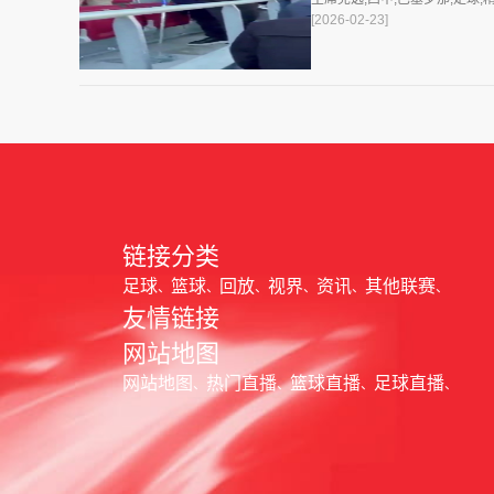
[2026-02-23]
最全的篮球视频足球视频,集锦,
链接分类
足球
篮球
回放
视界
资讯
其他联赛
友情链接
网站地图
网站地图
热门直播
篮球直播
足球直播