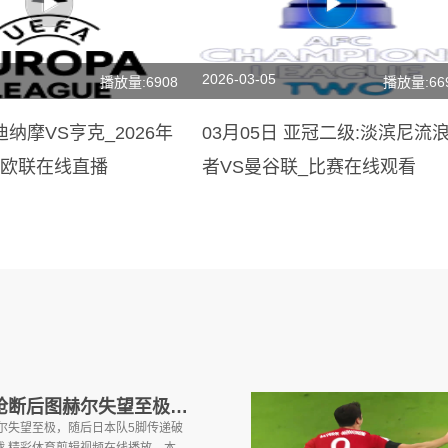
2026-03-05
播放量:6908
播放量:66
纳摩VS亨克_2026年
03月05日 亚冠二级:淡滨尼流
日 欧联在线直播
者VS曼谷联_比赛在线观看
[球迷看点]帕尔默被抢断后图赫尔失望至极，随后日本队5脚传递
赫尔失望至极，随后日本队5脚传递破