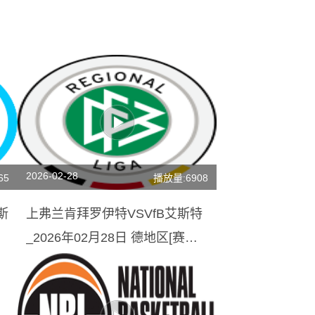
2026-02-28
65
播放量:6908
斯
上弗兰肯拜罗伊特VSVfB艾斯特
_2026年02月28日 德地区[赛事
高清直播]