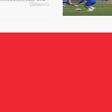
录像。
阅读(4471)