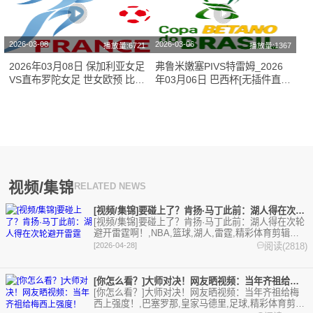
2026-03-08
2026-03-06
播放量:6721
播放量:1367
2026年03月08日 保加利亚女足
弗鲁米嫩塞PIVS特雷姆_2026
VS直布罗陀女足 世女欧预 比赛
年03月06日 巴西杯[无插件直
直播
播]
视频/集锦
RELATED NEWS
[视频/集锦]要碰上了？肯扬·马丁此前：湖人得在次轮避开雷霆
[视频/集锦]要碰上了？肯扬·马丁此前：湖人得在次轮
避开雷霆啊！,NBA,篮球,湖人,雷霆,精彩体育剪辑视
频在线播放。本站提供最全的篮球视频足球视频,集
阅读(2818)
[2026-04-28]
锦,录像。
[你怎么看？]大师对决！网友晒视频：当年齐祖给梅西上强度！
[你怎么看？]大师对决！网友晒视频：当年齐祖给梅
西上强度！,巴塞罗那,皇家马德里,足球,精彩体育剪辑