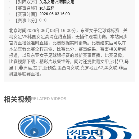
【对阵双方】
关岛女足VS韩国女足
【赛事名称】
女东亚杯
【赛事时间】
2026-06-03 16:00
【赛事比分】
0 : 0
北京时间2026年06月03日 16:00分，东亚女子足球锦标赛 : 关
岛女足VS韩国女足高清在线直播，无插件观看比赛。本站同步
官方直播源准时直播，比赛数据实时更新。比赛结束后可以在
本站查看比赛全程录像、比赛比分、赛事结果、赛事相关新闻
报道，以及东亚女子足球锦标赛的最新赛事直播，比赛录像，
比赛视频下载，精彩片段集锦等。同时还提供葡女甲,沙特甲,马
里甲,非洲运,捷丁,亚预选,墨西哥女联,克罗地亚A2,黑女联,非运
男篮等联赛直播。
相关视频
RELATED VIDEOS