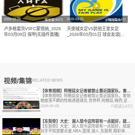
2026-03-09
2026-03-01
播放量:6473
播放量:6477
卢多格雷茨VSFC蒙塔纳_2026
天使城女足VS犹他王室女足
年03月09日 保甲[无插件直播]
_2026年03月01日 球会友谊[赛
事高清直播]
视频/集锦
RELATED NEWS
【体育视频】阿根廷女记者被禁止靠近国家队，害怕她放荡不羁的性
【体育视频】阿根廷女记者被禁止靠近国家队，害怕
她放荡不羁的性格诱惑球员,世界杯,阿根廷,梅西,足
球,精彩体育剪辑视频在线播放。本站提供最全的篮球
阅读(1437)
[2026-06-28]
视频足球视频,集锦,录像。
【东契奇】大史：湖人现今这阵容有一点挺好，就是对手不知道要点
【东契奇】大史：湖人现今这阵容有一点挺好，就是
对手不知道要点谁,NBA,篮球,湖人,东契奇,精彩体育