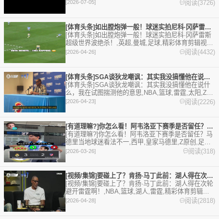
剪辑视频在线播放。本站提供最全的篮球视频足球视
阅读(3726)
[2026-07-05]
频,集锦,录像。
[体育头条]如出膛炮弹一般！球迷实拍尼科·冈萨雷斯超级世界波
[体育头条]如出膛炮弹一般！球迷实拍尼科·冈萨雷斯
超级世界波绝杀！,英超,曼城,足球,精彩体育剪辑视频
在线播放。本站提供最全的篮球视频足球视频,集锦,
阅读(4432)
[2026-04-26]
录像。
[体育头条]SGA谈狄龙嘲讽：其实我没搞懂他在说什么，我在试
[体育头条]SGA谈狄龙嘲讽：其实我没搞懂他在说什
么，我在试图揣测他的意思,NBA,篮球,雷霆,太阳,Z原
创,精彩体育剪辑视频在线播放。本站提供最全的篮球
阅读(2226)
[2026-04-23]
视频足球视频,集锦,录像。
[有道理嘛?]你怎么看！阿韦洛亚下赛季是否留任？马德里当地球
[有道理嘛?]你怎么看！阿韦洛亚下赛季是否留任？马
德里当地球迷看法不一,西甲,皇家马德里,Z原创,足球,
精彩体育剪辑视频在线播放。本站提供最全的篮球视
阅读(318)
[2026-03-26]
频足球视频,集锦,录像。
[视频/集锦]要碰上了？肯扬·马丁此前：湖人得在次轮避开雷霆
[视频/集锦]要碰上了？肯扬·马丁此前：湖人得在次轮
避开雷霆啊！,NBA,篮球,湖人,雷霆,精彩体育剪辑视
频在线播放。本站提供最全的篮球视频足球视频,集
阅读(2818)
[2026-04-28]
锦,录像。