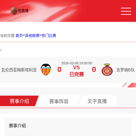
>
>
当前位置:
首页
其他联赛
热门比赛
2026-03-08 19:00:00
VS
0
0
瓦伦西亚梅斯塔利亚
吉罗纳B队
已完赛
赛事介绍
赛事阵容
文字直播
赛事介绍