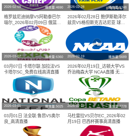
2026-02-09
2026-02-28
播放量:4690
播放量:1248
格罗兹尼迪纳摩VS阿勒泰巴尔
2026年02月28日 鲍伊斯勒泽尔
瑙尔_2026年02月09日 俄篮超
兹贡VS格但斯克吉达尼亚 球会
免费直播
友谊[免费直播]
2026-03-07
2026-02-19
播放量:6360
播放量:5689
03月07日 卡塔尔联:加拉法VS
2026年02月19日_达顿大学VS
卡塔尔SC_免费在线高清直播
乔治梅森大学 NCAA直播 无插
件直播
2026-03-01
2026-02-19
播放量:5025
播放量:7778
03月01日 法全联:鲁昂VS奥尔
马杜雷拉VS贝尔EC_2026年02
良_高清直播
月19日 巴西杯赛事高清直播