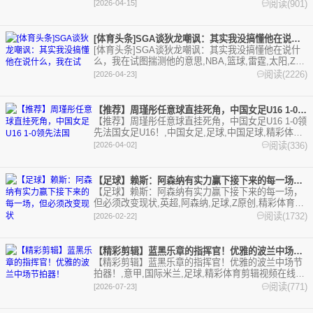
热火,太阳,篮球,精彩体育剪辑视频在线播放。本站提
阅读(901)
[2026-04-15]
供最全的篮球视频足球视频,集锦,录像。
[体育头条]SGA谈狄龙嘲讽：其实我没搞懂他在说什么，我在试
[体育头条]SGA谈狄龙嘲讽：其实我没搞懂他在说什
么，我在试图揣测他的意思,NBA,篮球,雷霆,太阳,Z原
创,精彩体育剪辑视频在线播放。本站提供最全的篮球
阅读(2226)
[2026-04-23]
视频足球视频,集锦,录像。
【推荐】周瑾彤任意球直挂死角，中国女足U16 1-0领先法国
【推荐】周瑾彤任意球直挂死角，中国女足U16 1-0领
先法国女足U16！,中国女足,足球,中国足球,精彩体育
剪辑视频在线播放。本站提供最全的篮球视频足球视
阅读(336)
[2026-04-02]
频,集锦,录像。
【足球】赖斯：阿森纳有实力赢下接下来的每一场，但必须改变现状
【足球】赖斯：阿森纳有实力赢下接下来的每一场，
但必须改变现状,英超,阿森纳,足球,Z原创,精彩体育剪
辑视频在线播放。本站提供最全的篮球视频足球视频,
阅读(1732)
[2026-02-22]
集锦,录像。
【精彩剪辑】蓝黑乐章的指挥官！优雅的波兰中场节拍器！
【精彩剪辑】蓝黑乐章的指挥官！优雅的波兰中场节
拍器！,意甲,国际米兰,足球,精彩体育剪辑视频在线播
放。本站提供最全的篮球视频足球视频,集锦,录像。
阅读(771)
[2026-07-23]