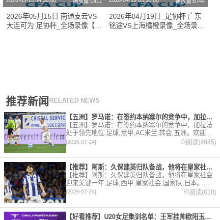
2026-05-15 04:30:00
2026-04-19 03:30:00
播放量:1411
播放量:6744
2026年05月15日 南通支云VS
2026年04月19日_足协杯 广东
大连可为 足协杯_全场录像【全
铭途VS上海橘橙录像_全场录像
场回放】
【全场回放】
推荐新闻
RELATED NEWS
【五洲】罗马诺：在签约本纳塞尔的竞争中，加拉法处于领先地位
【五洲】罗马诺：在签约本纳塞尔的竞争中，加拉法
处于领先地位,足球,意甲,AC米兰,转会,五洲。欢迎收
藏本站，24小时为你更新最新的足球，篮球体育资
阅读(4945)
[2026-07-24]
讯。
【推荐】阿斯：久保建英归队备战，他将在皇家社会迎来关键一年
【推荐】阿斯：久保建英归队备战，他将在皇家社会
迎来关键一年,足球,西甲,皇家社会,国家队,日本。欢
迎收藏本站，24小时为你更新最新的足球，篮球体育
阅读(618)
[2026-07-24]
资讯。
【好看推荐】U20女足集训名单：王军挂帅欧阳玉环领衔，刘晨、