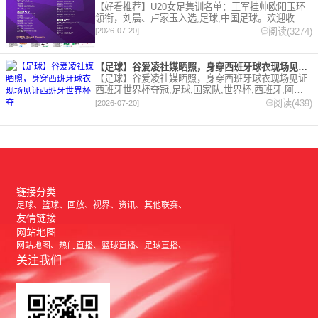
【好看推荐】U20女足集训名单：王军挂帅欧阳玉环
领衔，刘晨、卢家玉入选,足球,中国足球。欢迎收藏
本站，24小时为你更新最新的足球，篮球体育资讯。
阅读(3274)
[2026-07-20]
【足球】谷爱凌社媒晒照，身穿西班牙球衣现场见证西班牙世界杯夺
【足球】谷爱凌社媒晒照，身穿西班牙球衣现场见证
西班牙世界杯夺冠,足球,国家队,世界杯,西班牙,阿根
廷,综合。欢迎收藏本站，24小时为你更新最新的足
阅读(439)
[2026-07-20]
球，篮球体育资讯。
链接分类
足球
篮球
回放
视界
资讯
其他联赛
友情链接
网站地图
网站地图
热门直播
篮球直播
足球直播
关注我们