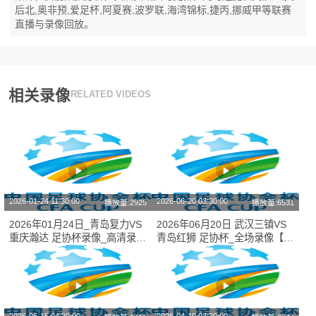
后北,奥非预,爱足杯,阿夏赛,波罗联,海湾锦标,捷丙,挪威甲等联赛
直播与录像回放。
相关录像
RELATED VIDEOS
2026-01-24 11:30:00
2026-06-20 03:30:00
播放量:2925
播放量:6531
2026年01月24日_青岛复力VS
2026年06月20日 武汉三镇VS
重庆瀚达 足协杯录像_高清录像
青岛红狮 足协杯_全场录像【视
【全场回放】
频集锦】