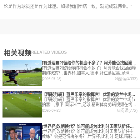
论是作为球员还是作为球迷。如果我们团结一致，就能成就伟业。”
相关视频
RELATED VIDEOS
[有道理嘛?]留给你的机会不多了？阿芳能否找回巅峰期的状态？
[有道理嘛?]留给你的机会不多了？阿芳能否找回巅峰
期的状态？,世界杯,加拿大,德甲,拜仁慕尼黑,足球,精
彩体育剪辑视频在线播放。本站提供最全的篮球视频
阅读(4033)
[2026-07-23]
足球视频,集锦,录像。
【精彩剪辑】蓝黑乐章的指挥官！优雅的波兰中场节拍器！
【精彩剪辑】蓝黑乐章的指挥官！优雅的波兰中场节
拍器！,意甲,国际米兰,足球,精彩体育剪辑视频在线播
放。本站提供最全的篮球视频足球视频,集锦,录像。
阅读(772)
[2026-07-23]
[世界杯]改朝换代？谁可能成为比利时国家队新任主教练？会是范
[世界杯]改朝换代？谁可能成为比利时国家队新任主
教练？会是范博梅尔吗？,世界杯,比利时,足球,精彩体