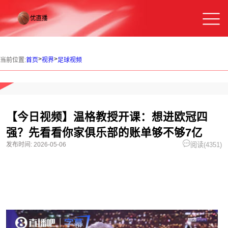
>
>
当前位置:
首页
视界
足球视频
【今日视频】温格教授开课：想进欧冠四
强？先看看你家俱乐部的账单够不够7亿
发布时间:
2026-05-06
阅读(
4351)