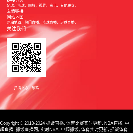
足球
篮球
回放
视界
资讯
其他联赛
友情链接
网站地图
网站地图
热门直播
篮球直播
足球直播
关注我们
扫描上方二维码
Copyright © 2018-2024 抓饭直播, 体育比赛实时更新, NBA直播, 中
超直播, 抓饭直播网, 实时NBA, 中超抓饭, 体育实时更新, 抓饭体育