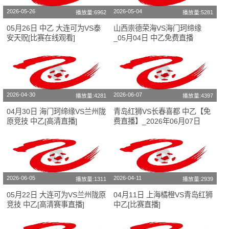
2026-05-26
2026-05-04
播放量:6962
播放量:5281
05月26日 中乙 大连可为VS泰
山西崇德荣海VS海门珂缔缘
安天贶[比赛在线观看]
_05月04日 中乙免费直播
2026-04-30
2026-06-07
播放量:4281
播放量:4397
04月30日 海门珂缔缘VS兰州陇
青岛红狮VS长春喜都 中乙【免
原竞技 中乙[高清直播]
费直播】_2026年06月07日
2026-06-05
2026-04-11
播放量:1311
播放量:2939
05月22日 大连可为VS兰州陇原
04月11日 上海橘橙VS青岛红狮
竞技 中乙[高清赛事直播]
中乙[比赛直播]