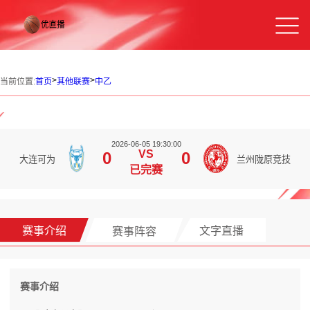
>
>
当前位置:
首页
其他联赛
中乙
2026-06-05 19:30:00
VS
0
0
大连可为
兰州陇原竞技
已完赛
赛事介绍
赛事阵容
文字直播
赛事介绍