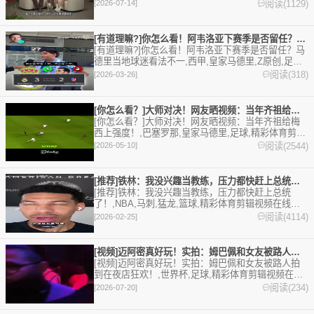
斯顿维拉,足球,精彩体育剪辑视频在线播放。本站提
阅读(1129)
[2026-07-14]
供最全的篮球视频足球视频,集锦,录像。
[有道理嘛?]你怎么看！阿韦洛亚下赛季是否留任？马德里当地球
[有道理嘛?]你怎么看！阿韦洛亚下赛季是否留任？马
德里当地球迷看法不一,西甲,皇家马德里,Z原创,足球,
精彩体育剪辑视频在线播放。本站提供最全的篮球视
阅读(318)
[2026-03-26]
频足球视频,集锦,录像。
[你怎么看？]大师对决！网友晒视频：当年齐祖给梅西上强度！
[你怎么看？]大师对决！网友晒视频：当年齐祖给梅
西上强度！,巴塞罗那,皇家马德里,足球,精彩体育剪辑
视频在线播放。本站提供最全的篮球视频足球视频,集
阅读(2544)
[2026-05-10]
锦,录像。
[推荐]铁林：我没兴趣当教练，压力都快赶上总统了！
[推荐]铁林：我没兴趣当教练，压力都快赶上总统
了！,NBA,马刺,猛龙,篮球,精彩体育剪辑视频在线播
放。本站提供最全的篮球视频足球视频,集锦,录像。
阅读(4114)
[2026-02-25]
[视频]迈阿密真好玩！实拍：姆巴佩和女友被路人拍到在夜店狂欢
[视频]迈阿密真好玩！实拍：姆巴佩和女友被路人拍
到在夜店狂欢！,世界杯,足球,精彩体育剪辑视频在线
播放。本站提供最全的篮球视频足球视频,集锦,录
阅读(234)
[2026-07-20]
像。