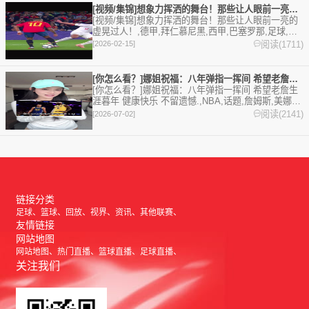
[视频/集锦]想象力挥洒的舞台！那些让人眼前一亮的虚晃过人！
[视频/集锦]想象力挥洒的舞台！那些让人眼前一亮的
虚晃过人！,德甲,拜仁慕尼黑,西甲,巴塞罗那,足球,精
彩体育剪辑视频在线播放。本站提供最全的篮球视频
阅读(1711)
[2026-02-15]
足球视频,集锦,录像。
[你怎么看？]娜姐祝福：八年弹指一挥间 希望老詹生涯暮年 健
[你怎么看？]娜姐祝福：八年弹指一挥间 希望老詹生
涯暮年 健康快乐 不留遗憾.,NBA,话题,詹姆斯,美娜,
篮球,精彩体育剪辑视频在线播放。本站提供最全的篮
阅读(2141)
[2026-07-02]
球视频足球视频,集锦,录像。
链接分类
足球
篮球
回放
视界
资讯
其他联赛
友情链接
网站地图
网站地图
热门直播
篮球直播
足球直播
关注我们