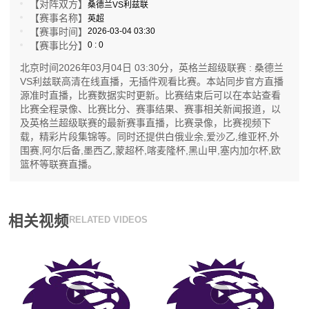
【对阵双方】
桑德兰VS利兹联
【赛事名称】
英超
【赛事时间】
2026-03-04 03:30
【赛事比分】
0 : 0
北京时间2026年03月04日 03:30分，英格兰超级联赛 : 桑德兰
VS利兹联高清在线直播，无插件观看比赛。本站同步官方直播
源准时直播，比赛数据实时更新。比赛结束后可以在本站查看
比赛全程录像、比赛比分、赛事结果、赛事相关新闻报道，以
及英格兰超级联赛的最新赛事直播，比赛录像，比赛视频下
载，精彩片段集锦等。同时还提供白俄业余,爱沙乙,维亚杯,外
围赛,阿尔后备,墨西乙,蒙超杯,喀麦隆杯,黑山甲,塞内加尔杯,欧
篮杯等联赛直播。
相关视频
RELATED VIDEOS