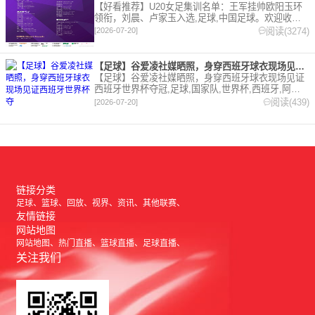
【好看推荐】U20女足集训名单：王军挂帅欧阳玉环
领衔，刘晨、卢家玉入选,足球,中国足球。欢迎收藏
本站，24小时为你更新最新的足球，篮球体育资讯。
阅读(3274)
[2026-07-20]
【足球】谷爱凌社媒晒照，身穿西班牙球衣现场见证西班牙世界杯夺
【足球】谷爱凌社媒晒照，身穿西班牙球衣现场见证
西班牙世界杯夺冠,足球,国家队,世界杯,西班牙,阿根
廷,综合。欢迎收藏本站，24小时为你更新最新的足
阅读(439)
[2026-07-20]
球，篮球体育资讯。
链接分类
足球
篮球
回放
视界
资讯
其他联赛
友情链接
网站地图
网站地图
热门直播
篮球直播
足球直播
关注我们