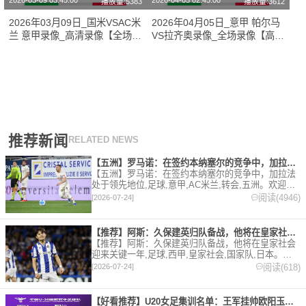
2026-03-09 03:45:00
2026-04-05 02:45:00
播放量:5383
播放量:3612
2026年03月09日_国米VSAC米
2026年04月05日_意甲 帕尔马
兰 意甲录像_高清录像【全场回
VS拉齐奥录像_全场录像【高清
放】
回放】
推荐新闻
RELATED NEWS
【五洲】罗马诺：在签约本纳塞尔的竞争中，加拉法处于领先地位
【五洲】罗马诺：在签约本纳塞尔的竞争中，加拉法
处于领先地位,足球,意甲,AC米兰,转会,五洲。欢迎收
藏本站，24小时为你更新最新的足球，篮球体育资
阅读(4946)
[2026-07-24]
讯。
【推荐】阿斯：久保建英归队备战，他将在皇家社会迎来关键一年
【推荐】阿斯：久保建英归队备战，他将在皇家社会
迎来关键一年,足球,西甲,皇家社会,国家队,日本。欢
迎收藏本站，24小时为你更新最新的足球，篮球体育
阅读(618)
[2026-07-24]
资讯。
【好看推荐】U20女足集训名单：王军挂帅欧阳玉环领衔，刘晨、