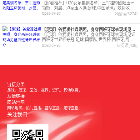
【好看推荐】U20女足集训名单：王军挂帅欧阳玉环
领衔，刘晨、卢家玉入选,足球,中国足球。欢迎收藏
本站，24小时为你更新最新的足球，篮球体育资讯。
阅读(3274)
[2026-07-20]
【足球】谷爱凌社媒晒照，身穿西班牙球衣现场见证西班牙世界杯夺
【足球】谷爱凌社媒晒照，身穿西班牙球衣现场见证
西班牙世界杯夺冠,足球,国家队,世界杯,西班牙,阿根
廷,综合。欢迎收藏本站，24小时为你更新最新的足
阅读(439)
[2026-07-20]
球，篮球体育资讯。
链接分类
足球
篮球
回放
视界
资讯
其他联赛
友情链接
网站地图
网站地图
热门直播
篮球直播
足球直播
关注我们