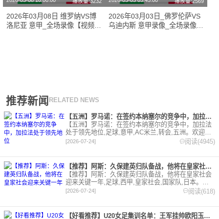
2026-03-08 10:00:00
2026-03-03 03:45:00
播放量:3232
播放量:2569
2026年03月08日 维罗纳VS博
2026年03月03日_佛罗伦萨VS
洛尼亚 意甲_全场录像【视频集
乌迪内斯 意甲录像_全场录像
锦】
【高清回放】
推荐新闻
RELATED NEWS
【五洲】罗马诺：在签约本纳塞尔的竞争中，加拉法处于领先地位
【五洲】罗马诺：在签约本纳塞尔的竞争中，加拉法
处于领先地位,足球,意甲,AC米兰,转会,五洲。欢迎收
藏本站，24小时为你更新最新的足球，篮球体育资
阅读(4945)
[2026-07-24]
讯。
【推荐】阿斯：久保建英归队备战，他将在皇家社会迎来关键一年
【推荐】阿斯：久保建英归队备战，他将在皇家社会
迎来关键一年,足球,西甲,皇家社会,国家队,日本。欢
迎收藏本站，24小时为你更新最新的足球，篮球体育
阅读(618)
[2026-07-24]
资讯。
【好看推荐】U20女足集训名单：王军挂帅欧阳玉环领衔，刘晨、