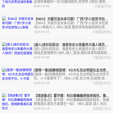
足球所奉献的一切,利雅得胜利,世界杯,Z原创,葡萄
牙,C罗,B费,英超,曼联,足球,精彩体育剪辑视频在线播
阅读(759)
[2026-04-25]
放。本站提供最全的篮球视频足球视频,集锦,录像。
【NBA】天赋尽显未来可期！广西7岁小孩背书包球场1v1单挑
【NBA】天赋尽显未来可期！广西7岁小孩背书包球
场1v1单挑大人,NBA,篮球,精彩体育剪辑视频在线播
放。本站提供最全的篮球视频足球视频,集锦,录像。
阅读(2695)
[2026-05-07]
[湖人]洛杉矶街访：谁是有史以来最伟大湖人球员？球迷还是理智
[湖人]洛杉矶街访：谁是有史以来最伟大湖人球员？
球迷还是理智的,NBA,湖人,篮球,精彩体育剪辑视频在
线播放。本站提供最全的篮球视频足球视频,集锦,录
阅读(2552)
[2026-04-06]
像。
[值得一看]徐静雨怒喷：KD大礼包全明星队友也兜不住，小卡是
[值得一看]徐静雨怒喷：KD大礼包全明星队友也兜不
住，小卡是笑早了！,NBA,火箭,杜兰特,伦纳德,快船,
篮球,精彩体育剪辑视频在线播放。本站提供最全的篮
阅读(4520)
[2026-02-16]
球视频足球视频,集锦,录像。
【球迷看点】霍华德：科比像蝙蝠侠独来独往，詹姆斯像美队喜欢大
【球迷看点】霍华德：科比像蝙蝠侠独来独往，詹姆
斯像美队喜欢大家聚在一起！,NBA,篮球,湖人,科比,
詹姆斯,精彩体育剪辑视频在线播放。本站提供最全的
阅读(2221)
[2026-03-14]
篮球视频足球视频,集锦,录像。