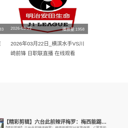
2026-03-22
33
播放量:1958
屋
2026年03月22日_横滨水手VS川
崎前锋 日职联直播 在线观看
【精彩剪辑】六台此前辣评梅罗：梅西能踢到39岁靠保养，C罗靠