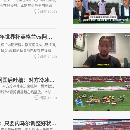
布欧”哈兰德魔性说中文,世界杯,挪威,
辑视频在线播放。本站提供最全的篮球视
阅读(3297)
[今日视频]太经典❗️98年世界杯英格兰vs阿根廷，欧文追风
杯英格兰vs阿根廷，欧文追风&小贝红牌,
英超,足球,精彩体育剪辑视频在线播
球视频,集锦,录像。
阅读(2459)
[球迷看点]埃及教练回国后吐槽：对方冷冰冰走过来挑衅，媒体就
槽：对方冷冰冰走过来挑衅，媒体就知
球,精彩体育剪辑视频在线播放。本站提
,录像。
阅读(1593)
【巴西】力挺！卡卡：只要内马尔调整好状态，他对巴西至关重要
尔调整好状态，他对巴西至关重要,