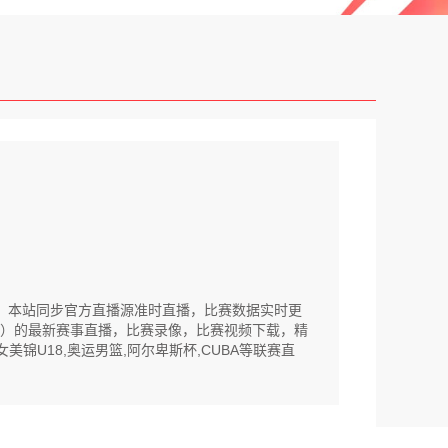
看比赛。本站同步官方直播源准时直播，比赛数据实时更
1）的最新赛事直播，比赛录像，比赛视频下载，精
女美锦U18,奥运男篮,阿尔卑斯杯,CUBA等联赛直