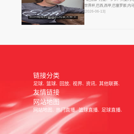
世界杯,巴西,西甲,巴塞罗那,内
[2026-06-13]
德里,意甲,AC米兰,足球,精
的篮球视频足球视频,集锦,录像
链接分类
足球
篮球
回放
视界
资讯
其他联赛
友情链接
网站地图
网站地图
热门直播
篮球直播
足球直播