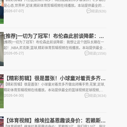
【精彩剪辑】六台此前辣评梅罗：梅西能踢到39岁靠保养，C罗靠的
是心态,世界杯,足球,精彩体育剪辑视频在线播放。本站提供最全的篮
[2026-07-07]
球视频足球视频,集锦,录像。
阅读(926)
[推荐]一切为了冠军！布伦森此前谈降薪：我想让这个团队长期在
[推荐]一切为了冠军！布伦森此前谈降薪：我想让这个团队长期在一
起！,NBA,尼克斯,篮球,精彩体育剪辑视频在线播放。本站提供最全的
[2026-05-27]
篮球视频足球视频,集锦,录像。
阅读(1556)
【精彩剪辑】很是嚣张！小球童对着贡多齐做出闭嘴手势
【精彩剪辑】很是嚣张！小球童对着贡多齐做出闭嘴手势,花絮,足球,
精彩体育剪辑视频在线播放。本站提供最全的篮球视频足球视频,集
[2026-04-30]
锦,录像。
阅读(3634)
【体育视频】维埃拉基恩趣谈身价：若赖斯1亿，我们值2.5亿，
【体育视频】维埃拉基恩趣谈身价：若赖斯1亿，我们值2.5亿，我比