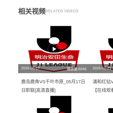
相关视频
RELATED VIDEOS
2026-05-17
2026-02-21
播放量:6046
鹿岛鹿角VS千叶市原_05月17日
浦和红钻
日职联[高清直播]
【在线观看
21日