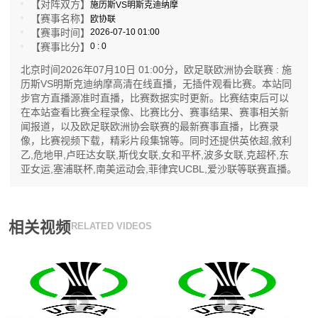
【对阵双方】
施历斯VS明斯克迪纳摩
【赛事名称】
欧协联
【赛事时间】
2026-07-10 01:00
【赛事比分】
0 : 0
北京时间2026年07月10日 01:00分，欧足联欧洲协会联赛 : 施
历斯VS明斯克迪纳摩高清在线直播，无插件观看比赛。本站同
步官方直播源准时直播，比赛数据实时更新。比赛结束后可以
在本站查看比赛全程录像、比赛比分、赛事结果、赛事相关新
闻报道，以及欧足联欧洲协会联赛的最新赛事直播，比赛录
像，比赛视频下载，精彩片段集锦等。同时还提供英依超,敘利
乙,危地甲,卢旺达女联,斯伐女联,女和平杯,波多女联,克超杯,东
亚女运,塞浦联杯,南美运动会,菲律宾UCBL,爱沙联等联赛直播。
相关视频
RELATED VIDEOS