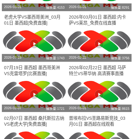
2026-03-01
2026-03-01
播放量:4153
播放量:8291
老虎大学VS墨西哥美洲_03月
2026年03月01日 墨西超:内卡
01日 墨西超[免费直播]
萨VS莱昂_免费在线直播
2026-07-19
2026-02-22
播放量:1743
播放量:3756
07月19日 墨西超 墨西哥美洲
2026年02月22日 墨西超 马萨
VS克雷塔罗[比赛直播]
特兰VS蒂华纳 高清赛事直播
2026-02-07
2026-03-01
播放量:1721
播放量:8615
02月07日 墨西超 桑托斯拉古纳
普埃布拉VS圣路易斯竞技_03
VS老虎大学[免费直播]
月01日 墨西超在线观看