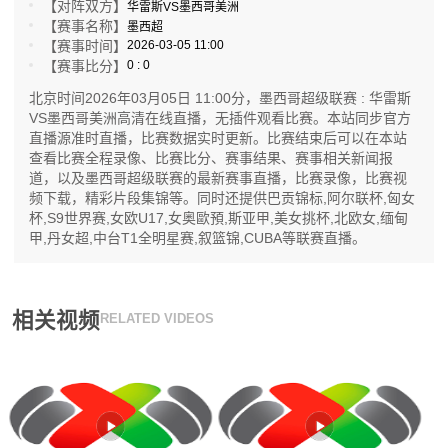
【对阵双方】
华雷斯VS墨西哥美洲
【赛事名称】
墨西超
【赛事时间】
2026-03-05 11:00
【赛事比分】
0 : 0
北京时间2026年03月05日 11:00分，墨西哥超级联赛 : 华雷斯
VS墨西哥美洲高清在线直播，无插件观看比赛。本站同步官方
直播源准时直播，比赛数据实时更新。比赛结束后可以在本站
查看比赛全程录像、比赛比分、赛事结果、赛事相关新闻报
道，以及墨西哥超级联赛的最新赛事直播，比赛录像，比赛视
频下载，精彩片段集锦等。同时还提供巴贡锦标,阿尔联杯,匈女
杯,S9世界赛,女欧U17,女奥歐預,斯亚甲,美女挑杯,北欧女,缅甸
甲,丹女超,中台T1全明星赛,叙篮锦,CUBA等联赛直播。
相关视频
RELATED VIDEOS