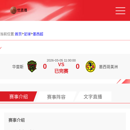
>
>
当前位置:
首页
足球
墨西超
2026-03-05 11:00:00
VS
0
0
华雷斯
墨西哥美洲
已完赛
赛事介绍
赛事阵容
文字直播
赛事介绍