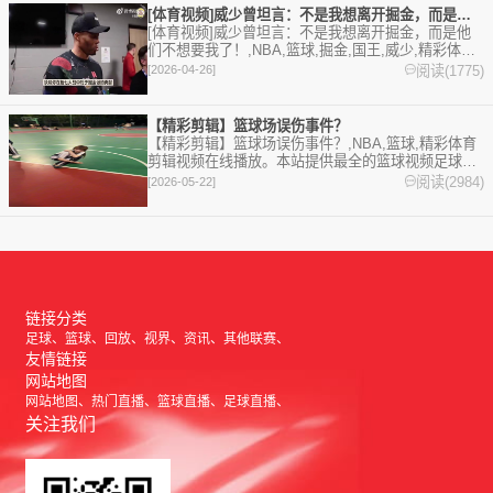
[体育视频]威少曾坦言：不是我想离开掘金，而是他们不想要我了
[体育视频]威少曾坦言：不是我想离开掘金，而是他
们不想要我了！,NBA,篮球,掘金,国王,威少,精彩体育
剪辑视频在线播放。本站提供最全的篮球视频足球视
阅读(1775)
[2026-04-26]
频,集锦,录像。
【精彩剪辑】篮球场误伤事件？
【精彩剪辑】篮球场误伤事件？,NBA,篮球,精彩体育
剪辑视频在线播放。本站提供最全的篮球视频足球视
频,集锦,录像。
阅读(2984)
[2026-05-22]
链接分类
足球
篮球
回放
视界
资讯
其他联赛
友情链接
网站地图
网站地图
热门直播
篮球直播
足球直播
关注我们