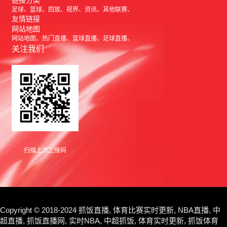
足球
篮球
回放
视界
资讯
其他联赛
友情链接
网站地图
网站地图
热门直播
篮球直播
足球直播
关注我们
扫描上方二维码
Copyright © 2018-2024 抓饭直播, 体育比赛实时更新, NBA直播, 中
超直播, 抓饭直播网, 实时NBA, 中超抓饭, 体育实时更新, 抓饭体育