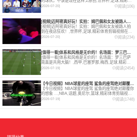
的球队，不该是现在这样,Z原创,世界杯,足球,精彩体
育剪辑视频在线播放。本站提供最全的篮球视频足球
阅读(106)
[2026-07-20]
视频,集锦,录像。
[视频]迈阿密真好玩！实拍：姆巴佩和女友被路人拍到在夜店狂欢
[视频]迈阿密真好玩！实拍：姆巴佩和女友被路人拍
到在夜店狂欢！,世界杯,足球,精彩体育剪辑视频在线
播放。本站提供最全的篮球视频足球视频,集锦,录
阅读(234)
[2026-07-20]
像。
[值得一看]体系和风格是无价的！名场面：梦三巴萨简直是共用大
[值得一看]体系和风格是无价的！名场面：梦三巴萨
简直是共用大脑！,西甲,巴塞罗那,梅西,足球,精彩体
育剪辑视频在线播放。本站提供最全的篮球视频足球
阅读(2454)
[2026-07-19]
视频,集锦,录像。
【今日视频】NBA球星的座驾 鲨鱼的座驾绝对颠覆你的想象 .
【今日视频】NBA球星的座驾 鲨鱼的座驾绝对颠覆你
的想象 ...,NBA,话题,奥尼尔,篮球,精彩体育剪辑视频
在线播放。本站提供最全的篮球视频足球视频,集锦,
阅读(1748)
[2026-07-19]
录像。
链接分类