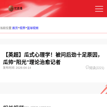
>
>
当前位置:
首页
视界
篮球视频
【英超】瓜式心理学！被问后劲十足原因，
瓜帅“阳光”理论治愈记者
发布时间:
2026-04-14
阅读(
2221)