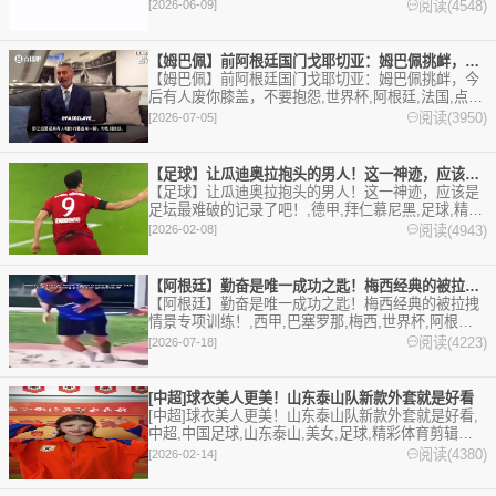
全的篮球视频足球视频,集锦,录像。
阅读(4548)
[2026-06-09]
【姆巴佩】前阿根廷国门戈耶切亚：姆巴佩挑衅，今后有人废你膝盖
【姆巴佩】前阿根廷国门戈耶切亚：姆巴佩挑衅，今
后有人废你膝盖，不要抱怨,世界杯,阿根廷,法国,点赞
姆巴佩,姆巴佩,西甲,皇家马德里,Z原创,足球,精彩体育
阅读(3950)
[2026-07-05]
剪辑视频在线播放。本站提供最全的篮球视频足球视
频,集锦,录像。
【足球】让瓜迪奥拉抱头的男人！这一神迹，应该是足坛最难破的记
【足球】让瓜迪奥拉抱头的男人！这一神迹，应该是
足坛最难破的记录了吧！,德甲,拜仁慕尼黑,足球,精彩
体育剪辑视频在线播放。本站提供最全的篮球视频足
阅读(4943)
[2026-02-08]
球视频,集锦,录像。
【阿根廷】勤奋是唯一成功之匙！梅西经典的被拉拽情景专项训练！
【阿根廷】勤奋是唯一成功之匙！梅西经典的被拉拽
情景专项训练！,西甲,巴塞罗那,梅西,世界杯,阿根廷,
足球,精彩体育剪辑视频在线播放。本站提供最全的篮
阅读(4223)
[2026-07-18]
球视频足球视频,集锦,录像。
[中超]球衣美人更美！山东泰山队新款外套就是好看
[中超]球衣美人更美！山东泰山队新款外套就是好看,
中超,中国足球,山东泰山,美女,足球,精彩体育剪辑视
频在线播放。本站提供最全的篮球视频足球视频,集
阅读(4380)
[2026-02-14]
锦,录像。