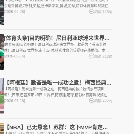
【你怎么看？】来自瓜帅的压力！埃迪·豪谈欧冠抽签：庆幸这轮不
会碰到曼城,Z原创,英超,纽卡斯尔联,曼城,足球,精彩体育剪辑视频在线
[2026-02-28]
播放。本站提供最全的篮球视频足球视频,集锦,录像。
阅读(1758)
[体育头条]目的明确！尼日利亚球迷来世界杯，就是为了看南非输
[体育头条]目的明确！尼日利亚球迷来世界杯，就是为了看南非输
球！,尼日利亚,世界杯,南非,足球,精彩体育剪辑视频在线播放。本站
[2026-06-14]
提供最全的篮球视频足球视频,集锦,录像。
阅读(3138)
【阿根廷】勤奋是唯一成功之匙！梅西经典的被拉拽情景专项训练！
【阿根廷】勤奋是唯一成功之匙！梅西经典的被拉拽情景专项训
练！,西甲,巴塞罗那,梅西,世界杯,阿根廷,足球,精彩体育剪辑视频在线
[2026-07-18]
播放。本站提供最全的篮球视频足球视频,集锦,录像。
阅读(4222)
【NBA】已无悬念！苏群：这下MVP肯定是SGA的了，不是约
【NBA】已无悬念！苏群：这下MVP肯定是SGA的了，不是约基奇