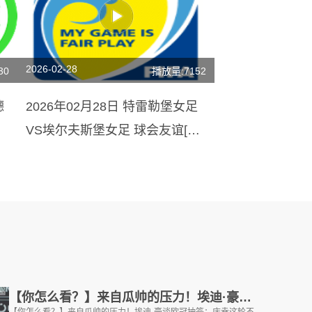
2026-02-28
30
播放量:7152
德
2026年02月28日 特雷勒堡女足
VS埃尔夫斯堡女足 球会友谊[比
赛直播]
【你怎么看？】来自瓜帅的压力！埃迪·豪谈欧冠抽签：庆幸这轮不