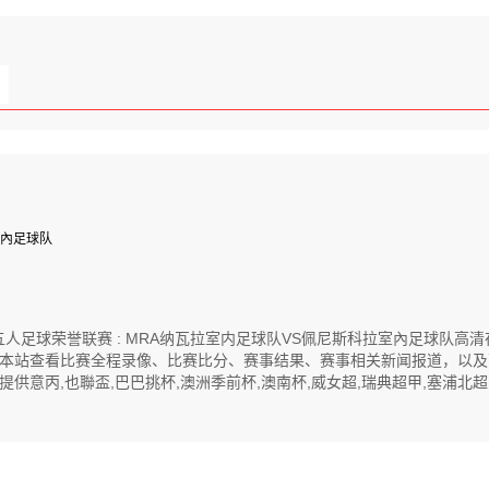
室內足球队
牙室内五人足球荣誉联赛 : MRA纳瓦拉室内足球队VS佩尼斯科拉室內足球
本站查看比赛全程录像、比赛比分、赛事结果、赛事相关新闻报道，以及
丙,也聯盃,巴巴挑杯,澳洲季前杯,澳南杯,威女超,瑞典超甲,塞浦北超,德U1