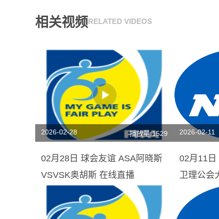
相关视频
RELATED VIDEOS
2026-02-28
2026-02-11
播放量:1529
02月28日 球会友谊 ASA阿晓斯
02月11日
VSVSK奥胡斯 在线直播
卫理公会