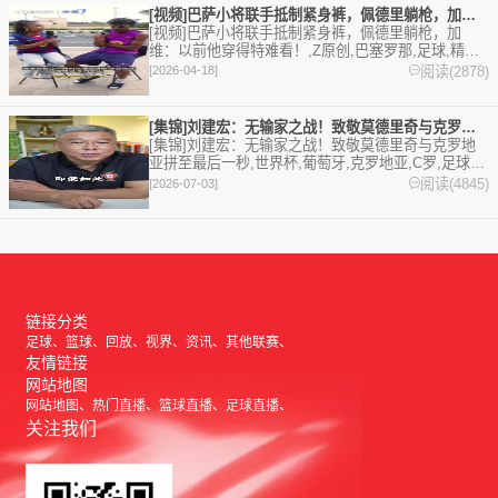
[视频]巴萨小将联手抵制紧身裤，佩德里躺枪，加维：以前他穿得
[视频]巴萨小将联手抵制紧身裤，佩德里躺枪，加
维：以前他穿得特难看！,Z原创,巴塞罗那,足球,精彩
体育剪辑视频在线播放。本站提供最全的篮球视频足
阅读(2878)
[2026-04-18]
球视频,集锦,录像。
[集锦]刘建宏：无输家之战！致敬莫德里奇与克罗地亚拼至最后一
[集锦]刘建宏：无输家之战！致敬莫德里奇与克罗地
亚拼至最后一秒,世界杯,葡萄牙,克罗地亚,C罗,足球,
精彩体育剪辑视频在线播放。本站提供最全的篮球视
阅读(4845)
[2026-07-03]
频足球视频,集锦,录像。
链接分类
足球
篮球
回放
视界
资讯
其他联赛
友情链接
网站地图
网站地图
热门直播
篮球直播
足球直播
关注我们