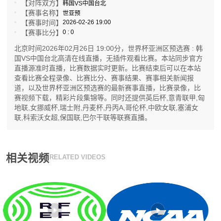
【对阵双方】
韩国VS中国台北
【赛事名称】
世亚预
【赛事时间】
2026-02-26 19:00
【赛事比分】
0 : 0
北京时间2026年02月26日 19:00分，世界杯亚洲区预选赛 : 韩
国VS中国台北高清在线直播，无插件观看比赛。本站同步官方
直播源准时直播，比赛数据实时更新。比赛结束后可以在本站
查看比赛全程录像、比赛比分、赛事结果、赛事相关新闻报
道，以及世界杯亚洲区预选赛的最新赛事直播，比赛录像，比
赛视频下载，精彩片段集锦等。同时还提供英后杯,意青联甲,匈
地联,女挪威杯,瑞士附,丹麦杯,丹丙A,哥伦杯,中欧女联,塞浦女
联,科索沃女超,保国联,巴尔干联等联赛直播。
相关视频
RELATED VIDEOS