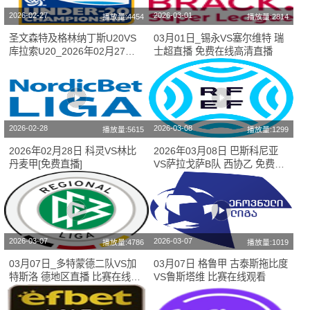
2026-02-27
2026-03-01
播放量:4454
播放量:2814
圣文森特及格林纳丁斯U20VS
03月01日_锡永VS塞尔维特 瑞
库拉索U20_2026年02月27日
士超直播 免费在线高清直播
美青杯免费直播
2026-02-28
2026-03-08
播放量:5615
播放量:1299
2026年02月28日 科灵VS林比
2026年03月08日 巴斯科尼亚
丹麦甲[免费直播]
VS萨拉戈萨B队 西协乙 免费直
播
2026-03-07
2026-03-07
播放量:4786
播放量:1019
03月07日_多特蒙德二队VS加
03月07日 格鲁甲 古泰斯拖比度
特斯洛 德地区直播 比赛在线观
VS鲁斯塔维 比赛在线观看
看