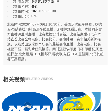
【对阵双方】
罗德岛VS萨克拉门托
【赛事名称】
美冠
【赛事时间】
2026-07-09 10:30
【赛事比分】
0 : 0
北京时间2026年07月09日 10:30分，美国足球冠军联赛 : 罗德
岛VS萨克拉门托高清在线直播，无插件观看比赛。本站同步官
方直播源准时直播，比赛数据实时更新。比赛结束后可以在本
站查看比赛全程录像、比赛比分、赛事结果、赛事相关新闻报
道，以及美国足球冠军联赛的最新赛事直播，比赛录像，比赛
视频下载，精彩片段集锦等。同时还提供印尼门杯,印盾联,阿曼
超杯,澳北女超,瑞U19,挪邮杯,秘女联,法国CFA,意篮丙,北马其超
等联赛直播。
相关视频
RELATED VIDEOS