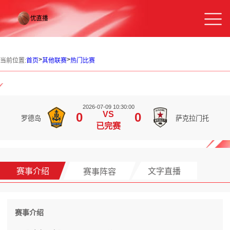
>
>
当前位置:
首页
其他联赛
热门比赛
2026-07-09 10:30:00
VS
0
0
罗德岛
萨克拉门托
已完赛
赛事介绍
赛事阵容
文字直播
赛事介绍