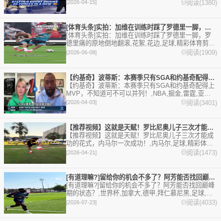
剪辑视频在线播放。本站提供最全的篮球视频足球视
阅读(1380)
[2026-04-15]
频,集锦,录像。
[体育头条]实拍：加维在训练时踩了罗德里一脚，罗德里痛的原地
[体育头条]实拍：加维在训练时踩了罗德里一脚，罗
德里痛的原地倒地翻滚,花絮,花边,足球,精彩体育剪辑
视频在线播放。本站提供最全的篮球视频足球视频,集
阅读(1909)
[2026-06-08]
锦,录像。
【约基奇】波蒂斯：本赛季只有SGA和约基奇配得上MVP，不知
【约基奇】波蒂斯：本赛季只有SGA和约基奇配得上
MVP，不知道可不可以并列！,NBA,掘金,雷霆,亚历
山大,约基奇,雄鹿,篮球,精彩体育剪辑视频在线播放。
阅读(3401)
[2026-04-03]
本站提供最全的篮球视频足球视频,集锦,录像。
【推荐视频】这就是天赋！罗比尼奥儿子三次才能成功的花式，内马
【推荐视频】这就是天赋！罗比尼奥儿子三次才能成
功的花式，内马尔一次成功！,内马尔,足球,精彩体育
剪辑视频在线播放。本站提供最全的篮球视频足球视
阅读(1473)
[2026-04-21]
频,集锦,录像。
[有道理嘛?]留给你的机会不多了？阿芳能否找回巅峰期的状态？
[有道理嘛?]留给你的机会不多了？阿芳能否找回巅峰
期的状态？,世界杯,加拿大,德甲,拜仁慕尼黑,足球,精
彩体育剪辑视频在线播放。本站提供最全的篮球视频
阅读(4033)
[2026-07-23]
足球视频,集锦,录像。