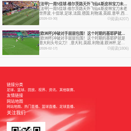
[法甲]一周5佳球-维尔茨路天外飞仙&斯皮林宝刀未老世界波
[法甲]一周5佳球-维尔茨路天外飞仙&斯皮林宝刀未老
世界波,十佳球,足球,法国,德国,利物浦,英超,意甲,西
甲,德甲,法甲,中超,中国足球,精彩体育剪辑视频在线
阅读(4207)
[2026-03-30]
播放。本站提供最全的篮球视频足球视频,集锦,录
像。
[欧洲杯]冲破对手层层包围！这个时期的基耶萨就是意大利头号尖
[欧洲杯]冲破对手层层包围！这个时期的基耶萨就是
意大利头号尖刀！,意大利,英超,利物浦,欧洲杯,足球,
精彩体育剪辑视频在线播放。本站提供最全的篮球视
阅读(1806)
[2026-02-17]
频足球视频,集锦,录像。
链接分类
足球
篮球
回放
视界
资讯
其他联赛
友情链接
网站地图
网站地图
热门直播
篮球直播
足球直播
关注我们