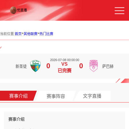
>
>
当前位置:
首页
其他联赛
热门比赛
2026-07-08 00:00:00
VS
0
0
新圣徒
萨巴赫
已完赛
赛事介绍
赛事阵容
文字直播
赛事介绍