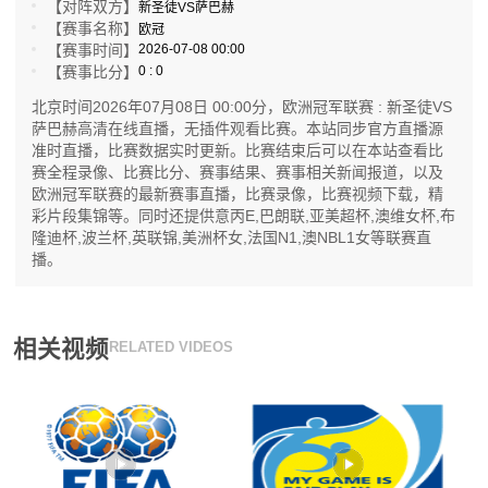
【对阵双方】
新圣徒VS萨巴赫
【赛事名称】
欧冠
【赛事时间】
2026-07-08 00:00
【赛事比分】
0 : 0
北京时间2026年07月08日 00:00分，欧洲冠军联赛 : 新圣徒VS
萨巴赫高清在线直播，无插件观看比赛。本站同步官方直播源
准时直播，比赛数据实时更新。比赛结束后可以在本站查看比
赛全程录像、比赛比分、赛事结果、赛事相关新闻报道，以及
欧洲冠军联赛的最新赛事直播，比赛录像，比赛视频下载，精
彩片段集锦等。同时还提供意丙E,巴朗联,亚美超杯,澳维女杯,布
隆迪杯,波兰杯,英联锦,美洲杯女,法国N1,澳NBL1女等联赛直
播。
相关视频
RELATED VIDEOS