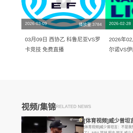
2026-03-09
2026-02-28
播放量:3784
03月09日 西协乙 科鲁尼亚VS罗
2026年0
卡竞技 免费直播
尔诺VS伊
视频/集锦
RELATED NEWS
[体育视频]威少曾坦言：不是