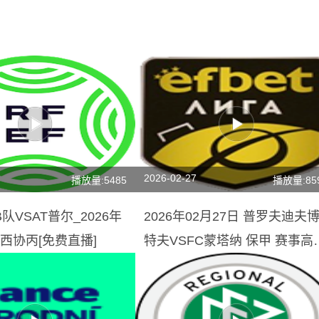
2026-02-27
播放量:5485
播放量:85
队VSAT普尔_2026年
2026年02月27日 普罗夫迪夫
日 西协丙[免费直播]
特夫VSFC蒙塔纳 保甲 赛事高
直播