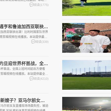
威少,精彩体育剪辑视频在线播放。本站提
,录像。
阅读(1775)
【你怎么看？】维尔通亨和鲁迪加西亚联袂出演！比利时国家队世界
迪加西亚联袂出演！比利时国家队世界
彩体育剪辑视频在线播放。本站提供最全
。
阅读(339)
【推荐】历史一刻！约旦迎世界杯首战，全国上班时间延后方便看球
界杯首战，全国上班时间延后方便看
体育剪辑视频在线播放。本站提供最全的
阅读(4210)
[有道理嘛?]车内起哄新嫂子？亚马尔前女友直播现场场面失控，
？亚马尔前女友直播现场场面失控，被迫
塞罗那,足球,精彩体育剪辑视频在线播