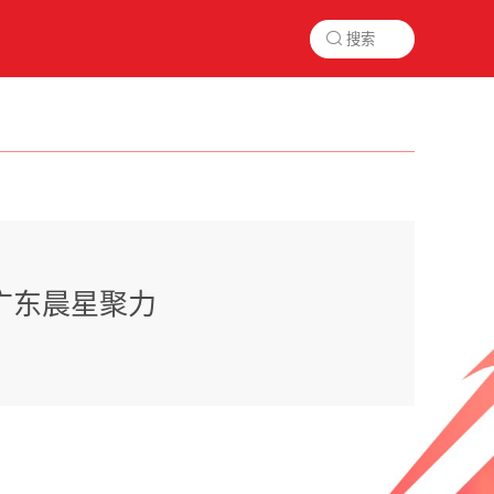

广东晨星聚力