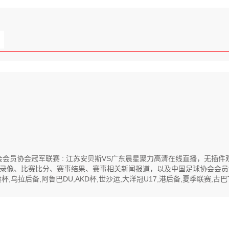
国足球协会会员协会冠军联赛 : 江苏安贝斯VS广东晨星聚力高清在线直播，
录像、比赛比分、赛事结果、赛事相关新闻报道，以及中国足球协会会员
乌拉后备,阿鲁巴DU,AKD杯,世沙运,大洋冠U17,港后备,夏季联赛,古巴