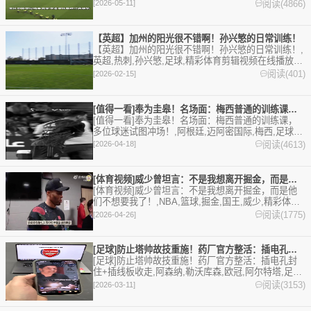
视频在线播放。本站提供最全的篮球视频足球视频,集
阅读(4866)
[2026-05-11]
锦,录像。
【英超】加州的阳光很不错啊！孙兴慜的日常训练！
【英超】加州的阳光很不错啊！孙兴慜的日常训练！,
英超,热刺,孙兴慜,足球,精彩体育剪辑视频在线播放。
本站提供最全的篮球视频足球视频,集锦,录像。
阅读(401)
[2026-02-15]
[值得一看]奉为圭皋！名场面：梅西普通的训练课，多位球迷试图
[值得一看]奉为圭皋！名场面：梅西普通的训练课，
多位球迷试图冲场！,阿根廷,迈阿密国际,梅西,足球,
精彩体育剪辑视频在线播放。本站提供最全的篮球视
阅读(4613)
[2026-04-18]
频足球视频,集锦,录像。
[体育视频]威少曾坦言：不是我想离开掘金，而是他们不想要我了
[体育视频]威少曾坦言：不是我想离开掘金，而是他
们不想要我了！,NBA,篮球,掘金,国王,威少,精彩体育
剪辑视频在线播放。本站提供最全的篮球视频足球视
阅读(1775)
[2026-04-26]
频,集锦,录像。
[足球]防止塔帅故技重施！药厂官方整活：插电孔封住+插线板收
[足球]防止塔帅故技重施！药厂官方整活：插电孔封
住+插线板收走,阿森纳,勒沃库森,欧冠,阿尔特塔,足球,
精彩体育剪辑视频在线播放。本站提供最全的篮球视
阅读(3153)
[2026-03-11]
频足球视频,集锦,录像。