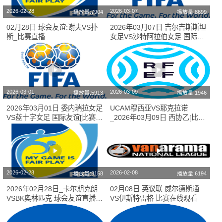
2026-02-28
2026-03-07
播放量:7904
播放量:8699
02月28日 球会友谊:谢夫VS扑
2026年03月07日 吉尔吉斯斯坦
斯_比赛直播
女足VS沙特阿拉伯女足 国际友
谊[在线直播]
2026-03-01
2026-03-09
播放量:5913
播放量:1946
2026年03月01日 委内瑞拉女足
UCAM穆西亚VS耶克拉诺
VS蓝十字女足 国际友谊[比赛直
_2026年03月09日 西协乙[比赛
播]
直播]
2026-02-28
2026-02-08
播放量:8158
播放量:6194
2026年02月28日_卡尔期克朗
02月08日 英议联 威尔德斯通
VSBK奥林匹克 球会友谊直播
VS伊斯特雷格 比赛在线观看
免费直播