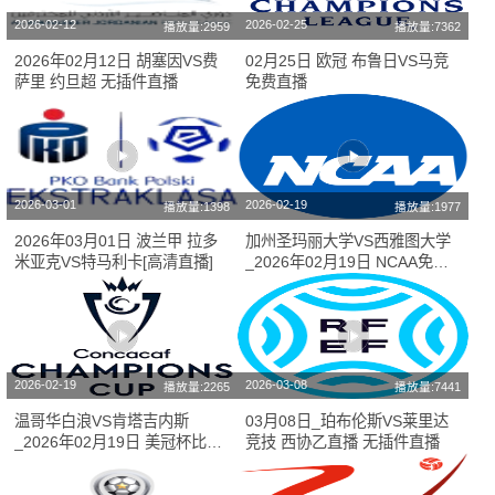
2026-02-12
2026-02-25
播放量:2959
播放量:7362
2026年02月12日 胡塞因VS费
02月25日 欧冠 布鲁日VS马竞
萨里 约旦超 无插件直播
免费直播
2026-03-01
2026-02-19
播放量:1398
播放量:1977
2026年03月01日 波兰甲 拉多
加州圣玛丽大学VS西雅图大学
米亚克VS特马利卡[高清直播]
_2026年02月19日 NCAA免费
直播
2026-02-19
2026-03-08
播放量:2265
播放量:7441
温哥华白浪VS肯塔吉内斯
03月08日_珀布伦斯VS莱里达
_2026年02月19日 美冠杯比赛
竞技 西协乙直播 无插件直播
直播