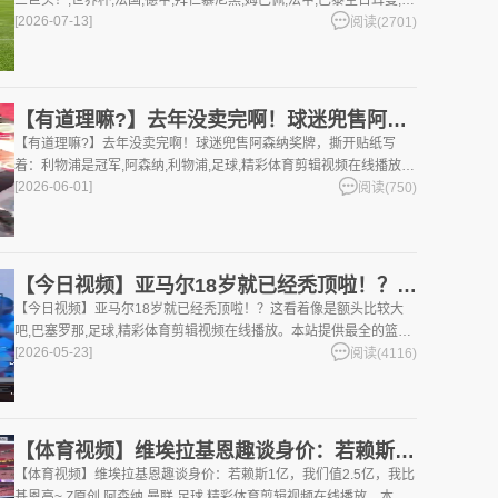
三巨头！,世界杯,法国,德甲,拜仁慕尼黑,姆巴佩,法甲,巴黎圣日耳曼,足
[2026-07-13]
球,精彩体育剪辑视频在线播放。本站提供最全的篮球视频足球视频,
阅读(2701)
集锦,录像。
【有道理嘛?】去年没卖完啊！球迷兜售阿森纳奖牌，撕开贴纸写着
【有道理嘛?】去年没卖完啊！球迷兜售阿森纳奖牌，撕开贴纸写
着：利物浦是冠军,阿森纳,利物浦,足球,精彩体育剪辑视频在线播放。
[2026-06-01]
本站提供最全的篮球视频足球视频,集锦,录像。
阅读(750)
【今日视频】亚马尔18岁就已经秃顶啦！？这看着像是额头比较大
【今日视频】亚马尔18岁就已经秃顶啦！？这看着像是额头比较大
吧,巴塞罗那,足球,精彩体育剪辑视频在线播放。本站提供最全的篮球
[2026-05-23]
视频足球视频,集锦,录像。
阅读(4116)
【体育视频】维埃拉基恩趣谈身价：若赖斯1亿，我们值2.5亿，
【体育视频】维埃拉基恩趣谈身价：若赖斯1亿，我们值2.5亿，我比
基恩高~,Z原创,阿森纳,曼联,足球,精彩体育剪辑视频在线播放。本站