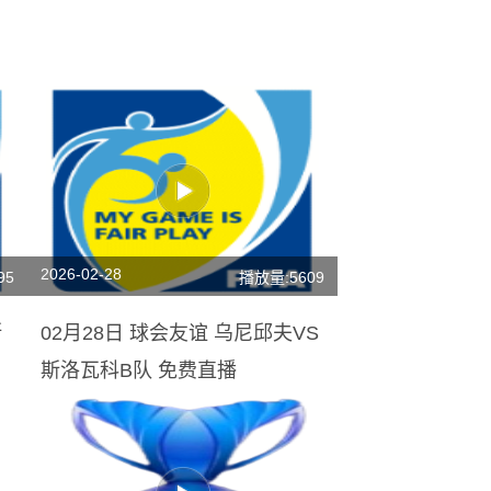
2026-02-28
95
播放量:5609
斯
02月28日 球会友谊 乌尼邱夫VS
线
斯洛瓦科B队 免费直播