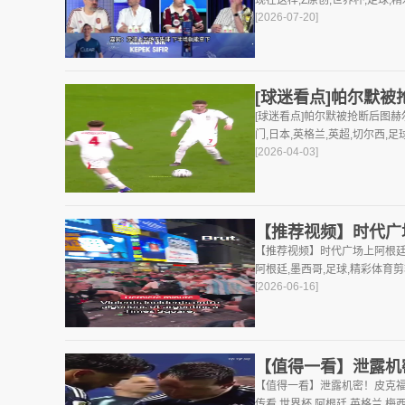
现在这样,Z原创,世界杯,足球
[2026-07-20]
最全的篮球视频足球视频,集锦,
[球迷看点]帕尔默被抢断后图
门,日本,英格兰,英超,切尔西
[2026-04-03]
提供最全的篮球视频足球视频,
【推荐视频】时代广场上阿根廷
阿根廷,墨西哥,足球,精彩体
[2026-06-16]
球视频足球视频,集锦,录像。
【值得一看】泄露机密！皮克福
传看,世界杯,阿根廷,英格兰,