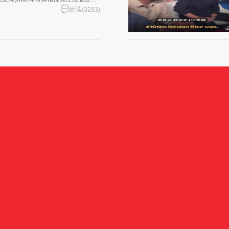
频,集锦,录像。
阅读(3283)