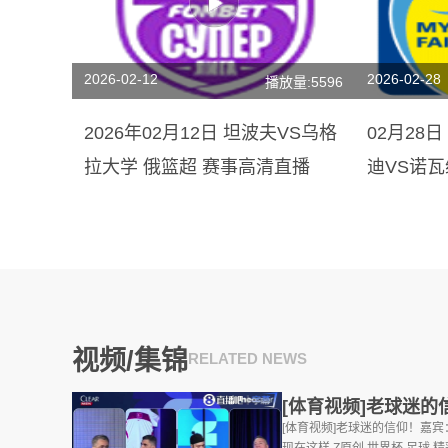
2026-02-12
2026-02-28
播放量:5596
2026年02月12日 坦波夫VS乌格
02月28
拉大学 俄篮超 赛事高清直播
迪VS诺
视频/集锦
RELATED NEWS
[体育视频]老球迷的信仰！嘉