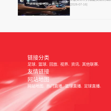
[2026-07-16]
本站提供最全的篮球视频足球视
链接分类
足球
篮球
回放
视界
资讯
其他联赛
友情链接
网站地图
网站地图
热门直播
篮球直播
足球直播