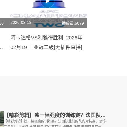
2026-02-19
60
播放量:5079
尼
阿卡达格VS利雅得胜利_2026年
超
02月19日 亚冠二级[无插件直播]
【精彩剪辑】独一档强度的训练赛？法国队此前的队内对抗赛，恐怖
【精彩剪辑】独一档强度的训练赛？法国队此前的队内对抗赛，恐怖