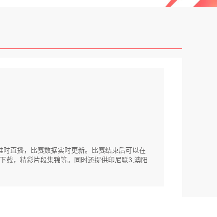
直播源准时直播，比赛数据实时更新。比赛结束后可以在
下载，精彩片段集锦等。同时还提供印尼联3,澳阳