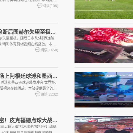
,精彩体育剪辑视频在线播放。本站提供
录像。
阅读(106)
[球迷看点]帕尔默被抢断后图赫尔失望至极，随后日本队5脚传递
赫尔失望至极，随后日本队5脚传递破
,足球,精彩体育剪辑视频在线播放。本站
集锦,录像。
阅读(1458)
【推荐视频】时代广场上阿根廷球迷和墨西哥球迷爆发冲突
球迷和墨西哥球迷爆发冲突,世界杯,
育剪辑视频在线播放。本站提供最全的篮
阅读(2232)
【值得一看】泄露机密！皮克福德点球大战“战术水瓶”被阿根廷球
德点球大战“战术水瓶”被阿根廷球员
梅西,足球,精彩体育剪辑视频在线播放。