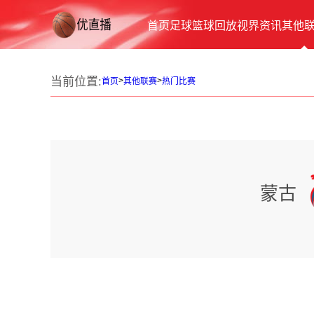
首页
足球
篮球
回放
视界
资讯
其他
当前位置:
>
>
首页
其他联赛
热门比赛
蒙古