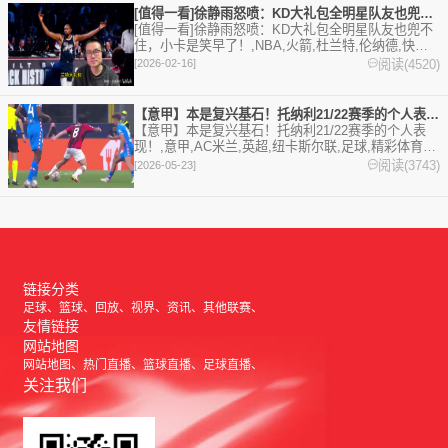
[值得一看]徐静雨怒喷：KD大礼包全明星队友也兜不住，小卡是
[值得一看]徐静雨怒喷：KD大礼包全明星队友也兜不
住，小卡是笑早了！,NBA,火箭,杜兰特,伦纳德,快船,
篮球,精彩体育剪辑视频在线播放。本站提供最全的篮
阅读(4520)
[2026-02-16]
球视频足球视频,集锦,录像。
【意甲】本是复兴基石！托纳利21/22赛季的个人表现！
【意甲】本是复兴基石！托纳利21/22赛季的个人表
现！,意甲,AC米兰,英超,纽卡斯尔联,足球,精彩体育剪
辑视频在线播放。本站提供最全的篮球视频足球视频,
阅读(3743)
[2026-05-23]
集锦,录像。
链接分类
足球
篮球
回放
视界
资讯
其他联赛
友情链接
网站地图
网站地图
热门直播
篮球直播
足球直播
关注我们