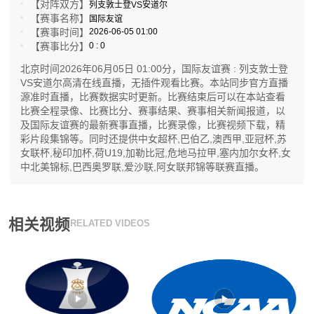
【对阵双方】
列支敦士登VS安道尔
【赛事名称】
国际友谊
【赛事时间】
2026-06-05 01:00
【赛事比分】
0 : 0
北京时间2026年06月05日 01:00分，国际友谊赛 : 列支敦士登
VS安道尔高清在线直播，无插件观看比赛。本站同步官方直播
源准时直播，比赛数据实时更新。比赛结束后可以在本站查看
比赛全程录像、比赛比分、赛事结果、赛事相关新闻报道，以
及国际友谊赛的最新赛事直播，比赛录像，比赛视频下载，精
彩片段集锦等。同时还提供中女超杯,巴伯乙,澳西甲,亚冠杯,苏
女联杯,秘印加杯,荷U19,加勒比冠,危地马拉甲,塞内加尔女杯,女
中北美锦标,巴西奥罗联,爱沙联,阿女联邦锦等联赛直播。
相关视频
RELATED VIDEOS