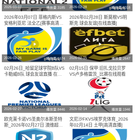
2026-03-07
2026-02-28
播放量:3185
播放量:8018
2026年03月07日 菲格内斯VS
2026年02月28日 斯莫根VS明
安格利亚尼 法全乙[赛事高清直
斯克 球会友谊[在线直播]
播]
2026-02-26
2026-02-15
播放量:1674
播放量:2647
02月26日_哈留足球学院B队VS
02月15日 保甲:旧扎戈拉贝罗
卡勒威B队 球会友谊直播 在线
VS卢多格雷茨_比赛在线观看
直播
2026-02-27
2026-02-14
播放量:8446
播放量:1946
欧克莱卡诺VS圣奥尔本斯圣特
文尼沙FKVS埃罗克体育_2026
斯_2026年02月27日 澳维超赛
年02月14日 土甲[高清直播]
事高清直播