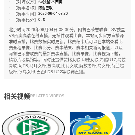
【对阵双方】
SV独星VS西奥
【赛事名称】
阿鲁巴联
【赛事时间】
2026-06-04 08:30
【赛事比分】
0 : 0
北京时间2026年06月04日 08:30分，阿鲁巴荣誉联赛 : SV独星
VS西奥高清在线直播，无插件观看比赛。本站同步官方直播源
准时直播，比赛数据实时更新。比赛结束后可以在本站查看比
赛全程录像、比赛比分、赛事结果、赛事相关新闻报道，以及
阿鲁巴荣誉联赛的最新赛事直播，比赛录像，比赛视频下载，
精彩片段集锦等。同时还提供赞比女联,印德女联,希腊U17,乌兹
青联,阿TB,马耳女杯,苏高联,比荷女联,解放者杯,乌女杯,荷兰超
级杯,冰岛女甲,巴西LDB U22等联赛直播。
相关视频
RELATED VIDEOS