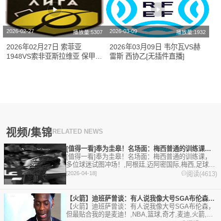
2026-02-27
2026-03-09
播放量:5307
播放量:1932
2026年02月27日 索菲亚
2026年03月09日 韦尔瓦VS赫
1948VS索非亚斯拉维亚 保甲
雷斯 西协乙[无插件直播]
[赛事高清直播]
视频/集锦
RELATED NEWS
[值得一看]奉为圭皋！名场面：梅西普通的训练课，多位球迷试图
[值得一看]奉为圭皋！名场面：梅西普通的训练课，
多位球迷试图冲场！,阿根廷,迈阿密国际,梅西,足球,
精彩体育剪辑视频在线播放。本站提供最全的篮球视
阅读(4613)
[2026-04-18]
频足球视频,集锦,录像。
【火箭】迪班萨曾谈：有人说我像大号SGA布伦森，但最贴合我的
【火箭】迪班萨曾谈：有人说我像大号SGA布伦森，
但最贴合我的是麦迪！,NBA,篮球,奇才,麦迪,火箭,雷