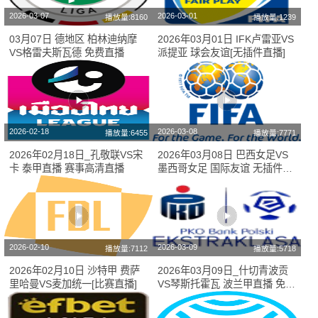
2026-03-07
2026-03-01
播放量:8160
播放量:1239
03月07日 德地区 柏林迪纳摩
2026年03月01日 IFK卢雷亚VS
VS格雷夫斯瓦德 免费直播
派提亚 球会友谊[无插件直播]
2026-02-18
2026-03-08
播放量:6455
播放量:7771
2026年02月18日_孔敬联VS宋
2026年03月08日 巴西女足VS
卡 泰甲直播 赛事高清直播
墨西哥女足 国际友谊 无插件直
播
2026-02-10
2026-03-09
播放量:7112
播放量:5718
2026年02月10日 沙特甲 费萨
2026年03月09日_什切青波贡
里哈曼VS麦加统一[比赛直播]
VS琴斯托霍瓦 波兰甲直播 免费
直播