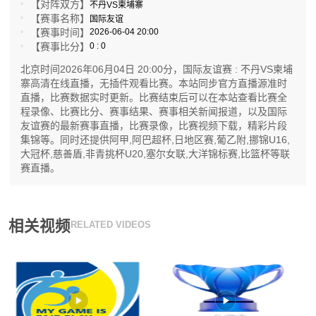
【对阵双方】
不丹VS柬埔寨
【赛事名称】
国际友谊
【赛事时间】
2026-06-04 20:00
【赛事比分】
0 : 0
北京时间2026年06月04日 20:00分，国际友谊赛 : 不丹VS柬埔
寨高清在线直播，无插件观看比赛。本站同步官方直播源准时
直播，比赛数据实时更新。比赛结束后可以在本站查看比赛全
程录像、比赛比分、赛事结果、赛事相关新闻报道，以及国际
友谊赛的最新赛事直播，比赛录像，比赛视频下载，精彩片段
集锦等。同时还提供阿甲,阿巴超杯,日地区赛,葡乙附,挪锦U16,
大冠杯,慈善盾,非青挑杯U20,塞尔女联,大洋锦标赛,比篮杯等联
赛直播。
相关视频
RELATED VIDEOS