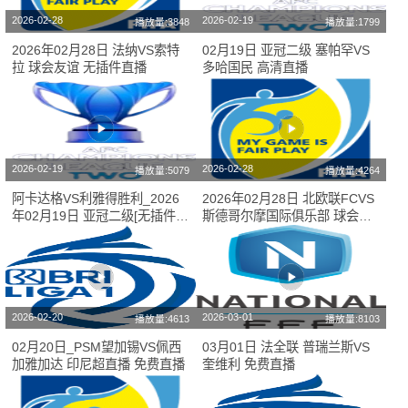
2026-02-28
2026-02-19
播放量:3848
播放量:1799
2026年02月28日 法纳VS索特
02月19日 亚冠二级 塞帕罕VS
拉 球会友谊 无插件直播
多哈国民 高清直播
2026-02-19
2026-02-28
播放量:5079
播放量:4264
阿卡达格VS利雅得胜利_2026
2026年02月28日 北欧联FCVS
年02月19日 亚冠二级[无插件直
斯德哥尔摩国际俱乐部 球会友
播]
谊[无插件直播]
2026-02-20
2026-03-01
播放量:4613
播放量:8103
02月20日_PSM望加锡VS佩西
03月01日 法全联 普瑞兰斯VS
加雅加达 印尼超直播 免费直播
奎维利 免费直播