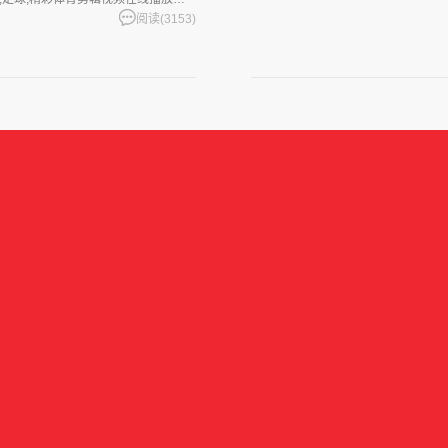
频,集锦,录像。
阅读(3153)