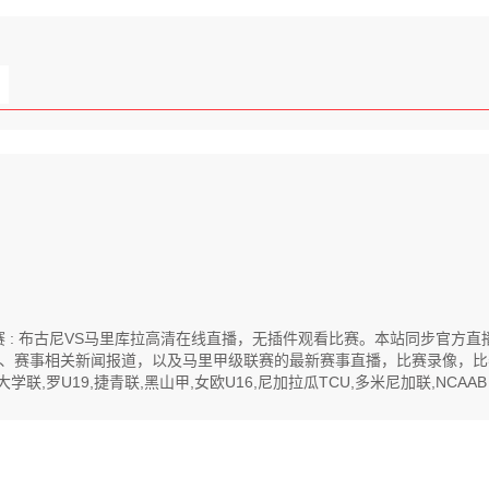
里甲级联赛 : 布古尼VS马里库拉高清在线直播，无插件观看比赛。本站同步
、赛事相关新闻报道，以及马里甲级联赛的最新赛事直播，比赛录像，比
学联,罗U19,捷青联,黑山甲,女欧U16,尼加拉瓜TCU,多米尼加联,NCAAB 