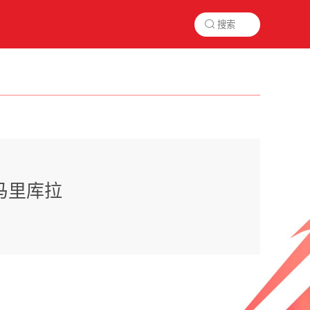

马里库拉