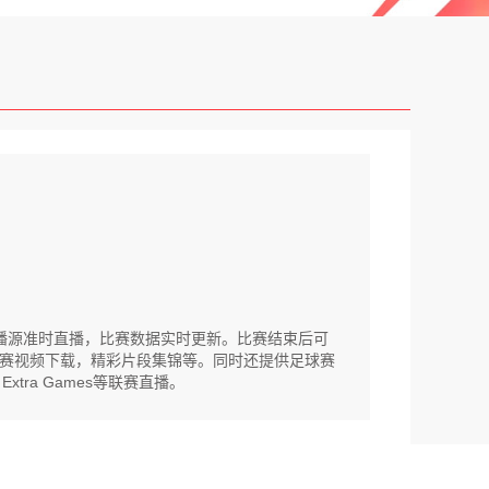
官方直播源准时直播，比赛数据实时更新。比赛结束后可
赛视频下载，精彩片段集锦等。同时还提供足球赛
Extra Games等联赛直播。