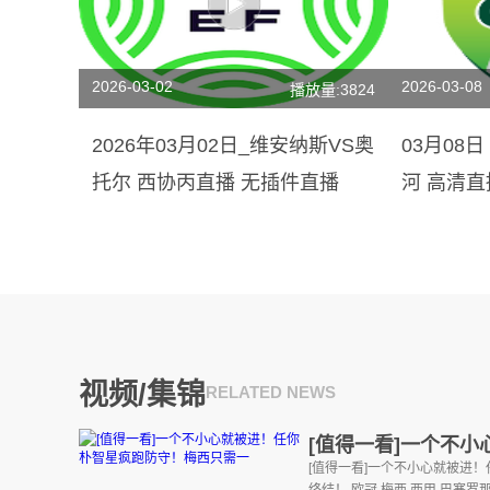
2026-03-02
2026-03-08
播放量:3824
2026年03月02日_维安纳斯VS奥
03月08
托尔 西协丙直播 无插件直播
河 高清直
视频/集锦
RELATED NEWS
[值得一看]一个不小心就被进