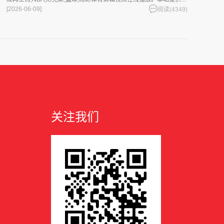
[2026-06-09]
全的篮球视频足球视频,集锦,录像。
阅读(4349)
关注我们