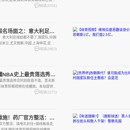
那,五洲,足球,精彩体育剪辑视频在线播
球视频,集锦,录像。
阅读(3701)
[尤文图斯]恶搞范志毅名场面之：意大利足球脸都不要了
：意大利足球脸都不要了,国家队,中国
际米兰,尤文图斯,中超,上海申花,足球,
站提供最全的篮球视频足球视频,集
阅读(2953)
[值得一看]一分钟听懂NBA史上最贵落选秀合同到底值不值，里
史上最贵落选秀合同到底值不值，里夫斯
人,精彩体育剪辑视频在线播放。本站提供最
像。
阅读(1571)
[足球]防止塔帅故技重施！药厂官方整活：插电孔封住+插线板收
官方整活：插电孔封住+插线板收走,
塔,足球,精彩体育剪辑视频在线播放。