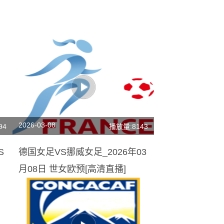
2026-03-08
94
播放量:8143
S
德国女足VS挪威女足_2026年03
月08日 世女欧预[高清直播]