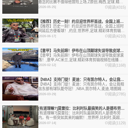
悬念的比赛不值得他冒险上场,Z原创,梅西,足球,精彩
体育剪辑视频在线播放。本站提供最全的篮球视频足
阅读(4315)
[2026-05-25]
球视频,集锦,录像。
【推荐】历史一刻！约旦迎世界杯首战，全国上班时间延后方便看球
【推荐】历史一刻！约旦迎世界杯首战，全国上班时
间延后方便看球！,约旦,世界杯,足球,精彩体育剪辑视
频在线播放。本站提供最全的篮球视频足球视频,集
阅读(4210)
[2026-06-17]
锦,录像。
【意甲】马失前蹄！伊布在山顶颠球失误导致皮球滚落！
【意甲】马失前蹄！伊布在山顶颠球失误导致皮球滚
落！,意甲,AC米兰,足球,精彩体育剪辑视频在线播
放。本站提供最全的篮球视频足球视频,集锦,录像。
阅读(1168)
[2026-02-12]
【NBA】支持门徒！麦迪：只有凯尔特人，会让我相信东部有球队
【NBA】支持门徒！麦迪：只有凯尔特人，会让我相
信东部有球队能夺冠！,NBA,凯尔特人,麦迪,塔图姆,
杰伦·布朗,篮球,精彩体育剪辑视频在线播放。本站提
阅读(2785)
[2026-03-29]
供最全的篮球视频足球视频,集锦,录像。
[有道理嘛?]莫雷拉：比利时队最搞笑的人是德布劳内，有一些突
[有道理嘛?]莫雷拉：比利时队最搞笑的人是德布劳
内，有一些突如其来的幽默！,世界杯,比利时,英超,阿
斯顿维拉,足球,精彩体育剪辑视频在线播放。本站提
阅读(1129)
[2026-07-14]
供最全的篮球视频足球视频,集锦,录像。