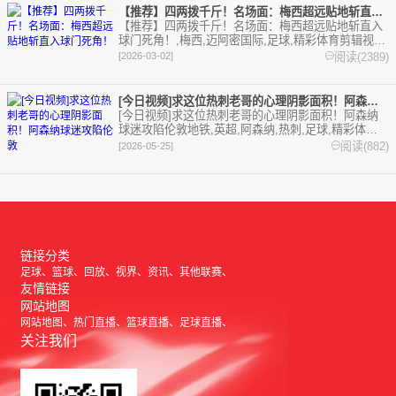
【推荐】四两拨千斤！名场面：梅西超远贴地斩直入球门死角！
【推荐】四两拨千斤！名场面：梅西超远贴地斩直入
球门死角！,梅西,迈阿密国际,足球,精彩体育剪辑视频
在线播放。本站提供最全的篮球视频足球视频,集锦,
阅读(2389)
[2026-03-02]
录像。
[今日视频]求这位热刺老哥的心理阴影面积！阿森纳球迷攻陷伦敦
[今日视频]求这位热刺老哥的心理阴影面积！阿森纳
球迷攻陷伦敦地铁,英超,阿森纳,热刺,足球,精彩体育
剪辑视频在线播放。本站提供最全的篮球视频足球视
阅读(882)
[2026-05-25]
频,集锦,录像。
链接分类
足球
篮球
回放
视界
资讯
其他联赛
友情链接
网站地图
网站地图
热门直播
篮球直播
足球直播
关注我们