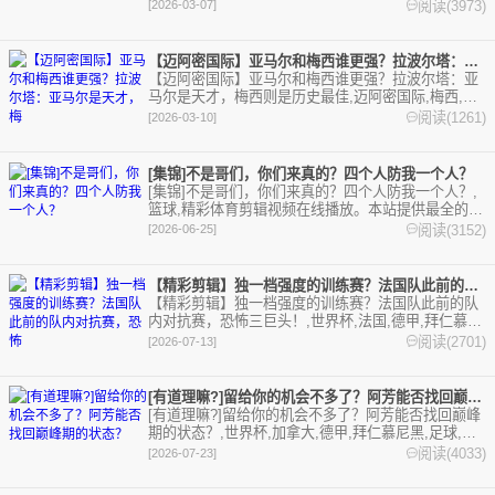
视频在线播放。本站提供最全的篮球视频足球视频,集
阅读(3973)
[2026-03-07]
锦,录像。
【迈阿密国际】亚马尔和梅西谁更强？拉波尔塔：亚马尔是天才，梅
【迈阿密国际】亚马尔和梅西谁更强？拉波尔塔：亚
马尔是天才，梅西则是历史最佳,迈阿密国际,梅西,西
甲,巴塞罗那,国家队,阿根廷,足球,Z原创,精彩体育剪辑
阅读(1261)
[2026-03-10]
视频在线播放。本站提供最全的篮球视频足球视频,集
锦,录像。
[集锦]不是哥们，你们来真的？四个人防我一个人？
[集锦]不是哥们，你们来真的？四个人防我一个人？,
篮球,精彩体育剪辑视频在线播放。本站提供最全的篮
球视频足球视频,集锦,录像。
阅读(3152)
[2026-06-25]
【精彩剪辑】独一档强度的训练赛？法国队此前的队内对抗赛，恐怖
【精彩剪辑】独一档强度的训练赛？法国队此前的队
内对抗赛，恐怖三巨头！,世界杯,法国,德甲,拜仁慕尼
黑,姆巴佩,法甲,巴黎圣日耳曼,足球,精彩体育剪辑视
阅读(2701)
[2026-07-13]
频在线播放。本站提供最全的篮球视频足球视频,集
锦,录像。
[有道理嘛?]留给你的机会不多了？阿芳能否找回巅峰期的状态？
[有道理嘛?]留给你的机会不多了？阿芳能否找回巅峰
期的状态？,世界杯,加拿大,德甲,拜仁慕尼黑,足球,精
彩体育剪辑视频在线播放。本站提供最全的篮球视频
阅读(4033)
[2026-07-23]
足球视频,集锦,录像。