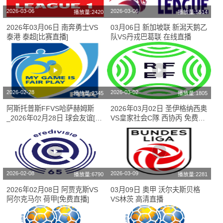
2026-03-06
2026-03-06
播放量:2420
播放量:5514
2026年03月06日 南奔勇士VS
03月06日 新加坡联 新潟天鹅乙
泰港 泰超[比赛直播]
队VS丹戎巴葛联 在线直播
2026-02-28
2026-03-02
播放量:2345
播放量:1805
阿斯托普斯FFVS哈萨赫姆斯
2026年03月02日 圣伊格纳西奥
_2026年02月28日 球会友谊[比
VS皇家社会C隊 西协丙 免费直
赛在线观看]
播
2026-02-08
2026-03-09
播放量:6790
播放量:2281
2026年02月08日 阿贾克斯VS
03月09日 奥甲 沃尔夫斯贝格
阿尔克马尔 荷甲[免费直播]
VS林茨 高清直播