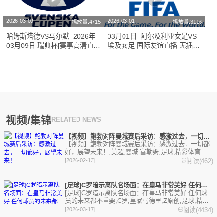
2026-03-09
2026-03-01
播放量:4715
播放量:3116
哈姆斯塔德VS马尔默_2026年
03月01日_阿尔及利亚女足VS
03月09日 瑞典杯[赛事高清直
埃及女足 国际友谊直播 无插件
播]
直播
视频/集锦
RELATED NEWS
【视频】鲍勃对阵曼城赛后采访：感激过去，一切都好，展望未来！
【视频】鲍勃对阵曼城赛后采访：感激过去，一切都
好，展望未来！,英超,曼城,富勒姆,足球,精彩体育剪
辑视频在线播放。本站提供最全的篮球视频足球视频,
阅读(462)
[2026-02-13]
集锦,录像。
[足球]C罗暗示离队名场面：在皇马非常美好 任何球员的未来都
[足球]C罗暗示离队名场面：在皇马非常美好 任何球
员的未来都不重要,C罗,皇家马德里,Z原创,足球,精彩
体育剪辑视频在线播放。本站提供最全的篮球视频足
阅读(4434)
[2026-03-17]
球视频,集锦,录像。