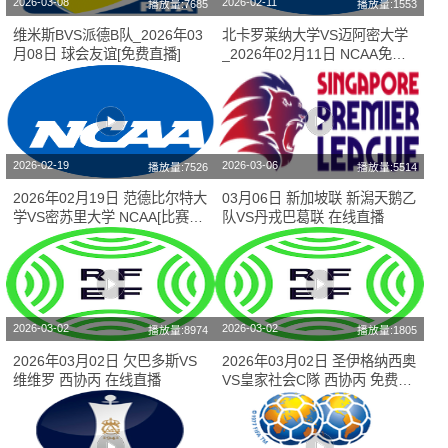
2026-03-08
2026-02-11
播放量:7685
播放量:1553
维米斯BVS派德B队_2026年03
北卡罗莱纳大学VS迈阿密大学
月08日 球会友谊[免费直播]
_2026年02月11日 NCAA免费
在线高清直播
2026-02-19
2026-03-06
播放量:7526
播放量:5514
2026年02月19日 范德比尔特大
03月06日 新加坡联 新潟天鹅乙
学VS密苏里大学 NCAA[比赛在
队VS丹戎巴葛联 在线直播
线观看]
2026-03-02
2026-03-02
播放量:8974
播放量:1805
2026年03月02日 欠巴多斯VS
2026年03月02日 圣伊格纳西奥
维维罗 西协丙 在线直播
VS皇家社会C隊 西协丙 免费直
播