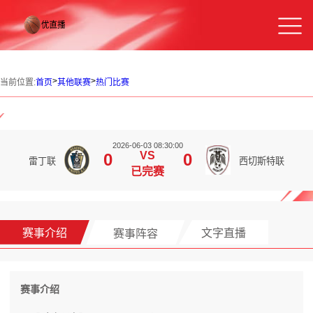
>
>
当前位置:
首页
其他联赛
热门比赛
2026-06-03 08:30:00
VS
0
0
雷丁联
西切斯特联
已完赛
赛事介绍
赛事阵容
文字直播
赛事介绍