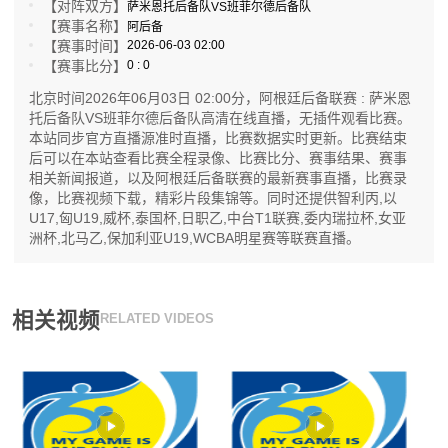
【对阵双方】
萨米恩托后备队VS班菲尔德后备队
【赛事名称】
阿后备
【赛事时间】
2026-06-03 02:00
【赛事比分】
0 : 0
北京时间2026年06月03日 02:00分，阿根廷后备联赛 : 萨米恩
托后备队VS班菲尔德后备队高清在线直播，无插件观看比赛。
本站同步官方直播源准时直播，比赛数据实时更新。比赛结束
后可以在本站查看比赛全程录像、比赛比分、赛事结果、赛事
相关新闻报道，以及阿根廷后备联赛的最新赛事直播，比赛录
像，比赛视频下载，精彩片段集锦等。同时还提供智利丙,以
U17,匈U19,威杯,泰国杯,日职乙,中台T1联赛,委内瑞拉杯,女亚
洲杯,北马乙,保加利亚U19,WCBA明星赛等联赛直播。
相关视频
RELATED VIDEOS