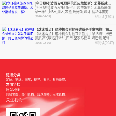
[今日视频]波西＆托尼阿伦回应詹姆斯：孟菲斯就像家一样！
[今日视频]波西＆托尼阿伦回应詹姆斯：孟菲斯就像
家一样！,NBA,湖人,灰熊,詹姆斯,篮球,精彩体育剪辑
视频在线播放。本站提供最全的篮球视频足球视频,集
阅读(1701)
[2026-04-09]
锦,录像。
【球迷看点】这种机会对他来讲就是手拿把掐！姆巴佩招牌的瞄远打
【球迷看点】这种机会对他来讲就是手拿把掐！姆巴
佩招牌的瞄远打近！,西甲,皇家马德里,姆巴佩,足球,
精彩体育剪辑视频在线播放。本站提供最全的篮球视
阅读(2047)
[2026-02-10]
频足球视频,集锦,录像。
链接分类
足球
篮球
回放
视界
资讯
其他联赛
友情链接
网站地图
网站地图
热门直播
篮球直播
足球直播
关注我们