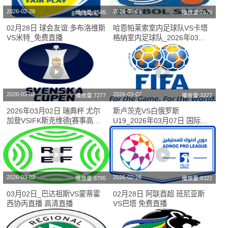
2026-02-28
2026-03-01
播放量:2545
播放量:2670
02月28日 球会友谊:多布洛维斯
哈恩帕莱索室内足球队VS卡塔
VS米特_免费直播
格纳室内足球队_2026年03月
01日 西室内足高清直播
2026-03-02
2026-03-07
播放量:7277
播放量:3327
2026年03月02日 瑞典杯 尤尔
斯卢茨克VS白俄罗斯
加登VSIFK斯克维德[赛事高清
U19_2026年03月07日 国际友
直播]
谊[比赛在线观看]
2026-03-02
2026-02-28
播放量:8795
播放量:8322
03月02日_巴达祖斯VS蒙蒂霍
02月28日 阿联酋超 班尼亚斯
西协丙直播 高清直播
VS巴塔 免费直播