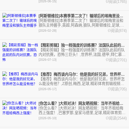
在线播放。本站提供最全的篮球视频足球视频,集锦,
阅读(1765)
[2026-06-15]
录像。
[阿斯顿维拉]本赛季第二次了！输球后的埃梅里没和狼队主帅握手
[阿斯顿维拉]本赛季第二次了！输球后的埃梅里没和
狼队主帅握手,英超,阿森纳,狼队,阿斯顿维拉,足球,精
彩体育剪辑视频在线播放。本站提供最全的篮球视频
阅读(874)
[2026-02-28]
足球视频,集锦,录像。
【精彩剪辑】独一档强度的训练赛？法国队此前的队内对抗赛，恐怖
【精彩剪辑】独一档强度的训练赛？法国队此前的队
内对抗赛，恐怖三巨头！,世界杯,法国,德甲,拜仁慕尼
黑,姆巴佩,法甲,巴黎圣日耳曼,足球,精彩体育剪辑视
阅读(2701)
[2026-07-13]
频在线播放。本站提供最全的篮球视频足球视频,集
锦,录像。
【推荐】梅西谈内马尔：他是我的好兄弟，世界杯怎么能没有他？
【推荐】梅西谈内马尔：他是我的好兄弟，世界杯怎
么能没有他？,Z原创,梅西,足球,精彩体育剪辑视频在
线播放。本站提供最全的篮球视频足球视频,集锦,录
阅读(705)
[2026-05-17]
像。
[你怎么看？]大师对决！网友晒视频：当年齐祖给梅西上强度！
[你怎么看？]大师对决！网友晒视频：当年齐祖给梅
西上强度！,巴塞罗那,皇家马德里,足球,精彩体育剪辑
视频在线播放。本站提供最全的篮球视频足球视频,集
阅读(2544)
[2026-05-10]
锦,录像。