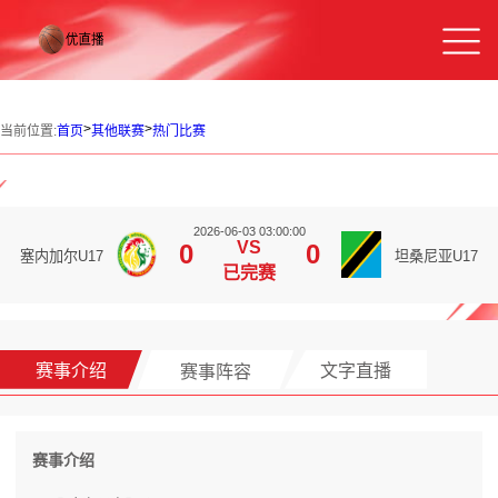
>
>
当前位置:
首页
其他联赛
热门比赛
2026-06-03 03:00:00
VS
0
0
塞内加尔U17
坦桑尼亚U17
已完赛
赛事介绍
赛事阵容
文字直播
赛事介绍