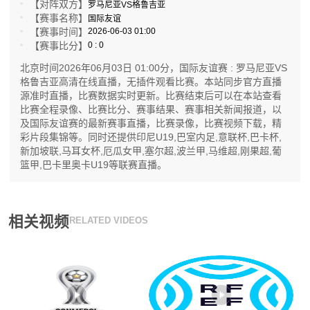
【对阵双方】
罗马尼亚VS格鲁吉亚
【赛事名称】
国际友谊
【赛事时间】
2026-06-03 01:00
【赛事比分】
0 : 0
北京时间2026年06月03日 01:00分，国际友谊赛 : 罗马尼亚VS
格鲁吉亚高清在线直播，无插件观看比赛。本站同步官方直播
源准时直播，比赛数据实时更新。比赛结束后可以在本站查看
比赛全程录像、比赛比分、赛事结果、赛事相关新闻报道，以
及国际友谊赛的最新赛事直播，比赛录像，比赛视频下载，精
彩片段集锦等。同时还提供印尼U19,巴室内足,意联杯,巴卡杯,
新加坡联,马耳女杯,厄瓜女甲,塞尔超,波兰甲,马维超,刚果超,葡
篮甲,巴卡里奥卡U19等联赛直播。
相关视频
RELATED VIDEOS