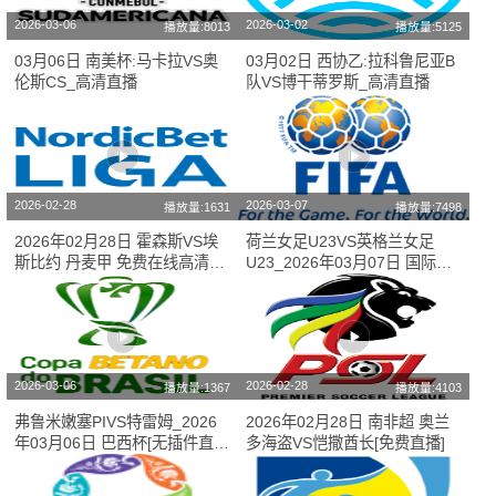
2026-03-06
2026-03-02
播放量:8013
播放量:5125
03月06日 南美杯:马卡拉VS奥
03月02日 西协乙:拉科鲁尼亚B
伦斯CS_高清直播
队VS博干蒂罗斯_高清直播
2026-02-28
2026-03-07
播放量:1631
播放量:7498
2026年02月28日 霍森斯VS埃
荷兰女足U23VS英格兰女足
斯比约 丹麦甲 免费在线高清直
U23_2026年03月07日 国际友
播
谊比赛直播
2026-03-06
2026-02-28
播放量:1367
播放量:4103
弗鲁米嫩塞PIVS特雷姆_2026
2026年02月28日 南非超 奥兰
年03月06日 巴西杯[无插件直
多海盗VS恺撒酋长[免费直播]
播]