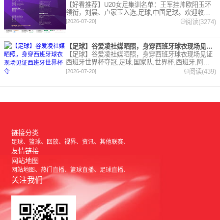
【好看推荐】U20女足集训名单：王军挂帅欧阳玉环
领衔，刘晨、卢家玉入选,足球,中国足球。欢迎收藏
本站，24小时为你更新最新的足球，篮球体育资讯。
阅读(3274)
[2026-07-20]
【足球】谷爱凌社媒晒照，身穿西班牙球衣现场见证西班牙世界杯夺
【足球】谷爱凌社媒晒照，身穿西班牙球衣现场见证
西班牙世界杯夺冠,足球,国家队,世界杯,西班牙,阿根
廷,综合。欢迎收藏本站，24小时为你更新最新的足
阅读(439)
[2026-07-20]
球，篮球体育资讯。
链接分类
足球
篮球
回放
视界
资讯
其他联赛
友情链接
网站地图
网站地图
热门直播
篮球直播
足球直播
关注我们