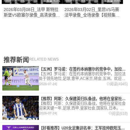
2026-03-08 02:00:00
2026-03-02 03:45:00
播放量:4191
播放量:8986
2026年03月08日_法甲 斯特拉
2026年03月02日_里昂VS马赛
斯堡VS欧塞尔录像_高清录像
法甲录像_全场录像【视频集
【全场回放】
锦】
推荐新闻
RELATED NEWS
【五洲】罗马诺：在签约本纳塞尔的竞争中，加拉法处于领先地位
【五洲】罗马诺：在签约本纳塞尔的竞争中，加拉法
处于领先地位,足球,意甲,AC米兰,转会,五洲。欢迎收
藏本站，24小时为你更新最新的足球，篮球体育资
阅读(4945)
[2026-07-24]
讯。
【推荐】阿斯：久保建英归队备战，他将在皇家社会迎来关键一年
【推荐】阿斯：久保建英归队备战，他将在皇家社会
迎来关键一年,足球,西甲,皇家社会,国家队,日本。欢
迎收藏本站，24小时为你更新最新的足球，篮球体育
阅读(618)
[2026-07-24]
资讯。
【好看推荐】U20女足集训名单：王军挂帅欧阳玉环领衔，刘晨、