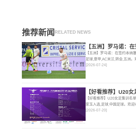
推荐新闻
RELATED NEWS
【五洲】罗马诺：在签约本纳塞
足球,意甲,AC米兰,转会,五
[2026-07-24]
的足球，篮球体育资讯。
【好看推荐】U20女足集训名
家玉入选,足球,中国足球。欢
[2026-07-20]
球，篮球体育资讯。