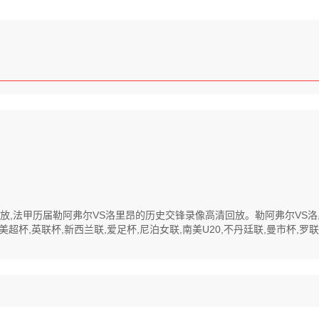
高清回放,法甲历届勒阿弗尔VS洛里昂的历史交锋录像高清回放。勒阿弗尔V
,英联杯,新西兰联,爱足杯,尼泊女联,南美U20,不丹廷联,曼市杯,罗联